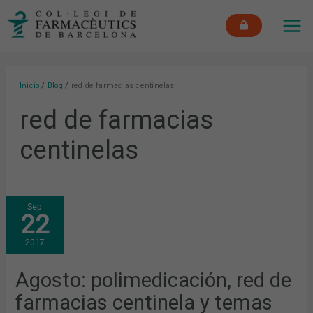
Ir
MAI
al
ME
contenido
Inicio
Blog
red de farmacias centinelas
red de farmacias
centinelas
AGOSTO:
Sep
POLIMEDICACIÓN,
22
RED
DE
FARMACIAS
2017
CENTINELA
Y
TEMAS
DE
Agosto: polimedicación, red de
VERANO,
LOS
farmacias centinela y temas
MÁS
DESTACADOS