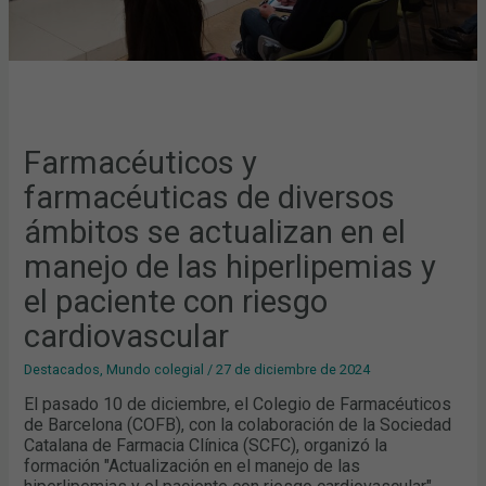
HIPERLIPEMIAS
Y
EL
PACIENTE
CON
RIESGO
CARDIOVASCULAR
Farmacéuticos y
farmacéuticas de diversos
ámbitos se actualizan en el
manejo de las hiperlipemias y
el paciente con riesgo
cardiovascular
Destacados
,
Mundo colegial
/
27 de diciembre de 2024
El pasado 10 de diciembre, el Colegio de Farmacéuticos
de Barcelona (COFB), con la colaboración de la Sociedad
Catalana de Farmacia Clínica (SCFC), organizó la
formación "Actualización en el manejo de las