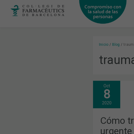
Ir
al
contenido
Inicio
Blog
traum
trauma
Oct
CÓMO
8
TRATAR
UNA
PATOLOGÍA
2020
URGENTE
EN
LA
Cómo tr
ATENCIÓN
PRIMARIA:
urgente 
LA