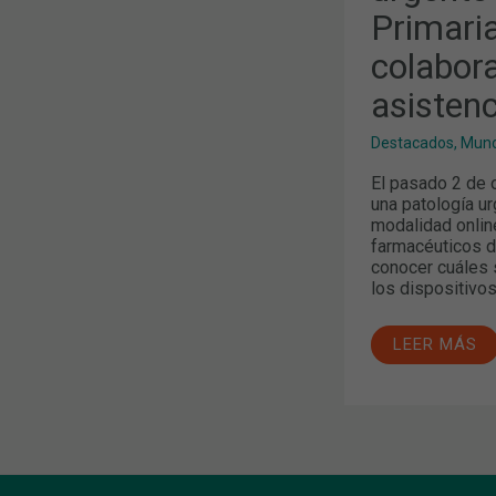
IMPORTANC
Primaria
DE
LA
COLABORAC
colabora
ENTRE
NIVELES
asistenc
ASISTENCIA
Destacados
,
Mund
El pasado 2 de o
una patología ur
modalidad online
farmacéuticos d
conocer cuáles 
los dispositivos
LEER MÁS