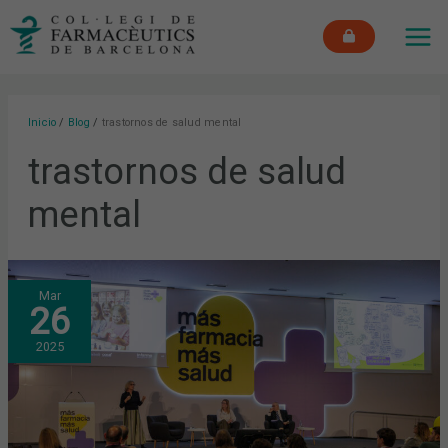
Ir
MAI
al
ME
contenido
Inicio
Blog
trastornos de salud mental
trastornos de salud
mental
LAS
Mar
REDES
26
SOCIALES
INFLUYEN
EN
2025
LA
DISTORSIÓN
DE
LA
IMAGEN
CORPORAL,
GENERANDO
AFECCIONES