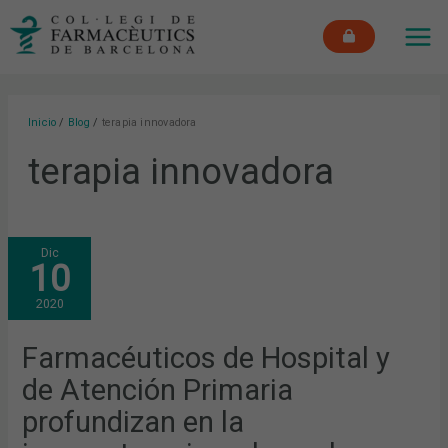
Ir
MAI
al
ME
contenido
Inicio
Blog
terapia innovadora
terapia innovadora
FARMACÉUTICOS
Dic
DE
10
HOSPITAL
Y
DE
2020
ATENCIÓN
PRIMARIA
PROFUNDIZAN
EN
Farmacéuticos de Hospital y
LA
INMUNOTERAPIA
de Atención Primaria
Y
EL
PAPEL
profundizan en la
QUE
JUEGA