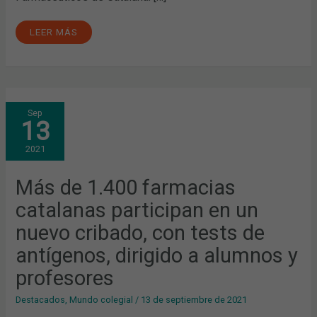
LEER MÁS
MÁS
Sep
DE
13
1.400
FARMACIAS
CATALANAS
2021
PARTICIPAN
EN
UN
NUEVO
Más de 1.400 farmacias
CRIBADO,
CON
catalanas participan en un
TESTS
DE
ANTÍGENOS,
nuevo cribado, con tests de
DIRIGIDO
A
antígenos, dirigido a alumnos y
ALUMNOS
Y
PROFESORES
profesores
Destacados
,
Mundo colegial
/
13 de septiembre de 2021