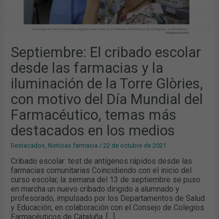
DEL
DÍA
MUNDIAL
DEL
FARMACÉUTICO,
TEMAS
MÁS
DESTACADOS
Septiembre: El cribado escolar
EN
LOS
desde las farmacias y la
MEDIOS
iluminación de la Torre Glòries,
con motivo del Día Mundial del
Farmacéutico, temas más
destacados en los medios
Destacados
,
Noticias farmacia
/
22 de octubre de 2021
Cribado escolar: test de antígenos rápidos desde las
farmacias comunitarias Coincidiendo con el inicio del
curso escolar, la semana del 13 de septiembre se puso
en marcha un nuevo cribado dirigido a alumnado y
profesorado, impulsado por los Departamentos de Salud
y Educación, en colaboración con el Consejo de Colegios
Farmacéuticos de Cataluña. […]