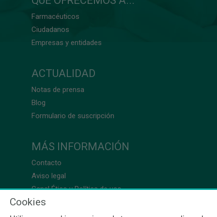
QUÉ OFRECEMOS A...
Farmacéuticos
Ciudadanos
Empresas y entidades
ACTUALIDAD
Notas de prensa
Blog
Formulario de suscripción
MÁS INFORMACIÓN
Contacto
Aviso legal
Canal Ético y Política de uso
Cookies