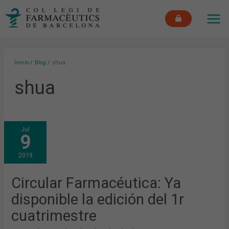
Ir
MAI
al
ME
contenido
Inicio
Blog
shua
shua
CIRCULAR
Jul
FARMACÉUTICA:
9
YA
DISPONIBLE
LA
2019
EDICIÓN
DEL
1R
CUATRIMESTRE
Circular Farmacéutica: Ya
disponible la edición del 1r
cuatrimestre