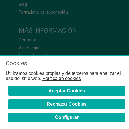
Blog
Formulario de suscripción
MÁS INFORMACIÓN
Contacto
Aviso legal
Canal Ético y Política de uso
Cookies
Utilizamos cookies propias y de terceros para analizar el
uso del sitio web.
Política de cookies
Aceptar Cookies
Rechazar Cookies
Configurar
COFB
- 2024 | Gerona, 64-66 - 08009 Barcelona - Tel. +34