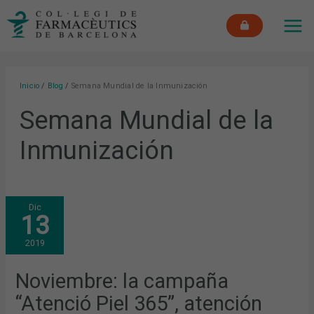
Ir
MAI
al
ME
contenido
Inicio
Blog
Semana Mundial de la Inmunización
Semana Mundial de la
Inmunización
NOVIEMBRE:
Dic
LA
13
CAMPAÑA
“ATENCIÓ
PIEL
2019
365”,
ATENCIÓN
FARMACÉUTICA
ANTE
Noviembre: la campaña
PRIMERAS
DISPENSACIONES
“Atenció Piel 365”, atención
Y
LAS