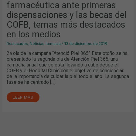
BECAS
farmacéutica ante primeras
DEL
COFB,
dispensaciones y las becas del
TEMAS
MÁS
DESTACADOS
COFB, temas más destacados
EN
LOS
en los medios
MEDIOS
Destacados
,
Noticias farmacia
/
13 de diciembre de 2019
2a ola de la campaña “Atenció Piel 365” Este otoño se ha
presentado la segunda ola de Atención Piel 365, una
campaña anual que se está llevando a cabo desde el
COFB y el Hospital Clínic con el objetivo de concienciar
de la importancia de cuidar la piel todo el año. La segunda
fase se ha centrado […]
LEER MÁS