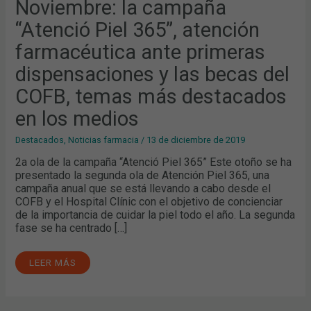
Noviembre: la campaña
PRIMERAS
DISPENSACIONES
“Atenció Piel 365”, atención
Y
LAS
BECAS
farmacéutica ante primeras
DEL
COFB,
dispensaciones y las becas del
TEMAS
MÁS
DESTACADOS
COFB, temas más destacados
EN
LOS
en los medios
MEDIOS
Destacados
,
Noticias farmacia
/
13 de diciembre de 2019
2a ola de la campaña “Atenció Piel 365” Este otoño se ha
presentado la segunda ola de Atención Piel 365, una
campaña anual que se está llevando a cabo desde el
COFB y el Hospital Clínic con el objetivo de concienciar
de la importancia de cuidar la piel todo el año. La segunda
fase se ha centrado […]
LEER MÁS