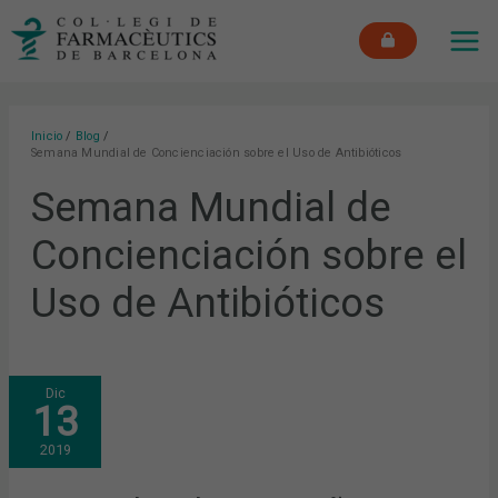
Ir
MAI
al
ME
contenido
Inicio
Blog
Semana Mundial de Concienciación sobre el Uso de Antibióticos
Semana Mundial de
Concienciación sobre el
Uso de Antibióticos
NOVIEMBRE:
Dic
LA
13
CAMPAÑA
“ATENCIÓ
PIEL
2019
365”,
ATENCIÓN
FARMACÉUTICA
ANTE