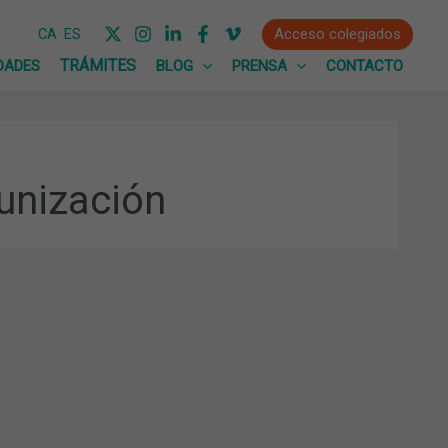
Acceso colegiados
CA
ES
DADES
BLOG
PRENSA
CONTACTO
unización