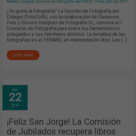
Mundo colegial
,
Sección de fotografía del COFB
/
19 de julio de 2017
¿Te gusta la fotografía? La Sección de Fotografía del
Colegio (FotoCofb), con la colaboración de Casanova
Foto y Serveis Integrals de Fotografia SL, convoca el I
Concurso de Fotografía para todos los farmacéuticos
colegiados y sus familiares directos. La temática de las
fotografías es el VERANO, en interpretación libre. Las […]
LEER MÁS
¡FELIZ
Abr
SAN
22
JORGE!
LA
COMISIÓN
2016
DE
JUBILADOS
RECUPERA
LIBROS
¡Feliz San Jorge! La Comisión
ANTIGUOS
de Jubilados recupera libros