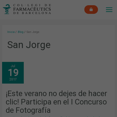
Ir
MAI
al
ME
contenido
Inicio
Blog
San Jorge
San Jorge
¡ESTE
Jul
VERANO
19
NO
DEJES
DE
2017
HACER
CLIC!
PARTICIPA
EN
¡Este verano no dejes de hacer
EL
I
clic! Participa en el I Concurso
CONCURSO
DE
FOTOGRAFÍA
de Fotografía