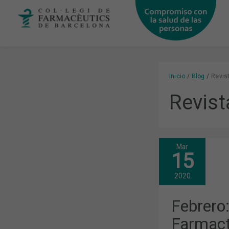
Ir
al
contenido
Inicio
Blog
Revis
Revist
Mar
FEBRERO:
15
CORONAVIR
FARMACTÍV
Y
2020
EL
BUEN
USO
Febrero:
DE
ANTIBIÓTIC
Farmact
TEMAS