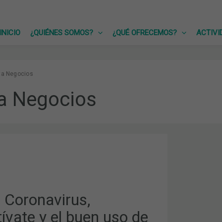
INICIO
¿QUIÉNES SOMOS?
¿QUÉ OFRECEMOS?
ACTIVI
ta Negocios
a Negocios
US,
ATE
 Coronavirus,
OS,
ívate y el buen uso de