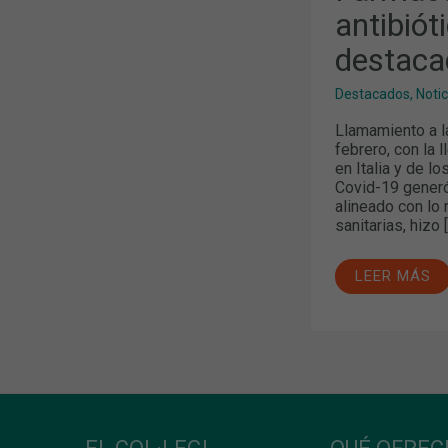
MÁS
antibió
DESTACADO
EN
LOS
destaca
MEDIOS
Destacados
,
Noti
Llamamiento a la
febrero, con la 
en Italia y de l
Covid-19 generó
alineado con lo
sanitarias, hizo 
LEER MÁS