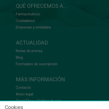
QUÉ OFRECEMOS A...
Farmacéuticos
Ciudadanos
Empresas y entidades
ACTUALIDAD
Notas de prensa
Blog
Formulario de suscripción
MÁS INFORMACIÓN
Contacto
Aviso legal
Canal Ético y Política de uso
Cookies