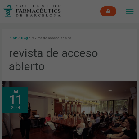
Ir
MAI
al
ME
contenido
Inicio
Blog
revista de acceso abierto
revista de acceso
abierto
RESOLUCIÓN
Jul
DE
11
LA
CONVOCATORIA
2024
2024
DE
BECAS
Y
PREMIOS
DEL
COFB