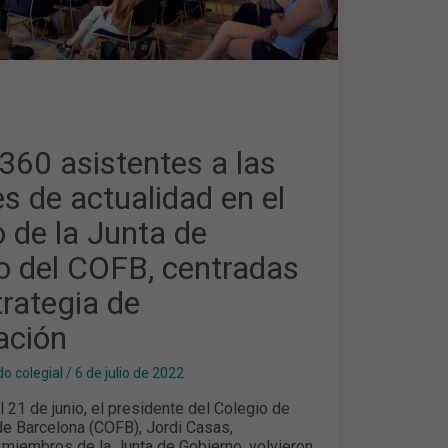
360 asistentes a las
A
s de actualidad en el
CIÓN
io de la Junta de
o del COFB, centradas
trategia de
zación
o colegial
/
6 de julio de 2022
 21 de junio, el presidente del Colegio de
e Barcelona (COFB), Jordi Casas,
iembros de la Junta de Gobierno, volvieron