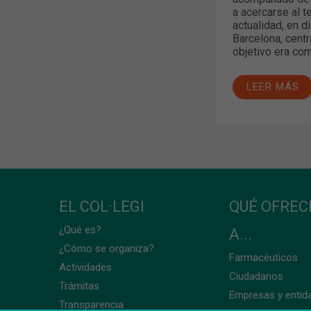
a acercarse al t
actualidad, en d
Barcelona, centr
objetivo era com
LEER MÁS
EL COL·LEGI
QUÉ OFRE
¿Qué es?
A...
¿Cómo se organiza?
Farmacéuticos
Actividades
Ciudadanos
Trámitas
Empresas y entid
Transparencia