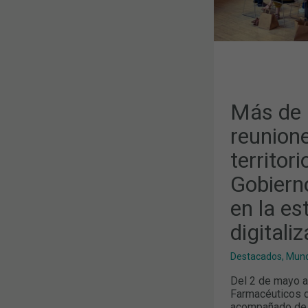
EL
TERRITORIO
DE
LA
JUNTA
DE
GOBIERNO
DEL
COFB,
CENTRADAS
EN
Más de 
LA
ESTRATEGI
reunione
DE
DIGITALIZA
territor
Gobiern
en la es
digitali
Destacados
,
Mund
Del 2 de mayo al
Farmacéuticos d
acompañado de m