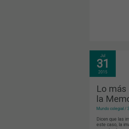
Jul
LO
31
MÁS
DESTACADO
DEL
2015
AÑO,
EN
LA
Lo más 
MEMORIA
DE
la Memo
2014
Mundo colegial
/
3
Dicen que las i
este caso, la i