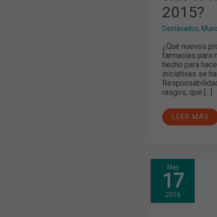
2015?
2015?
Destacados
,
Mund
¿Qué nuevos pr
farmacias para 
hecho para hace
iniciativas se h
Responsabilidad
rasgos, qué [...]
LEER MÁS
May
DISPONIBLE
17
UN
NUEVO
NÚMERO
2016
DE
CIRCULAR
FARMACÉUT