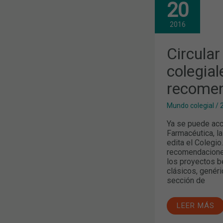
CIRCULAR
20
FARMACÉUT
BECAS
COLEGIALES
2016
FARMACOTE
Y
RECOMENDA
Circula
DIETÉTICAS
colegial
recomen
Mundo colegial
/
Ya se puede acc
Farmacéutica, la
edita el Colegio
recomendaciones 
los proyectos 
clásicos, genéri
sección de
LEER MÁS