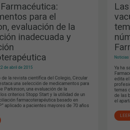
N
TER
r Farmacéutica:
Las
EN
VIH,
entos para el
vac
ÓN
TEM
A
CEN
n, evaluación de la
tem
DEL
ÓN
NUE
RAPÉUTICA
NÚM
pción inadecuada y
núm
DE
CIR
ción
Far
FAR
terapéutica
Noticias
Ya ha s
22 de abril de 2015
Farmacé
de la revista científica del Colegio, Circular
edita e
estaca una selección de medicamentos para
profesi
e Parkinson, una evaluación de la
temas d
los criterios Stopp Start y la utilidad de un
de las 
iliación farmacoterapéutica basado en
el apar
P” aplicado a pacientes mayores de 70 años
LEE