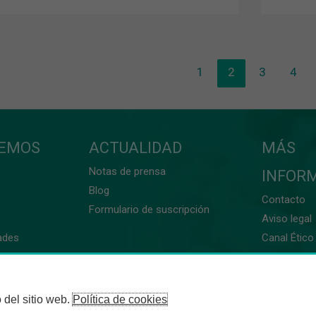
1
2
3
4
CEMOS
ACTUALIDAD
MÁS
Notas de prensa
INFOR
Blog
Contacto
Formulario de suscripción
Aviso legal
ades
Canal Ético 
 del sitio web.
Política de cookies