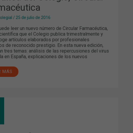
macéutica
olegial
/
25 de julio de 2016
uede leer un nuevo número de Circular Farmacéutica,
 científica que el Colegio publica trimestralmente y
oge artículos elaborados por profesionales
ios de reconocido prestigio. En esta nueva edición,
n tres temas: análisis de las repercusiones del virus
la en España, explicaciones de los nuevos
R MÁS
UACIÓN
MACÉUTICA
OR
GANTA