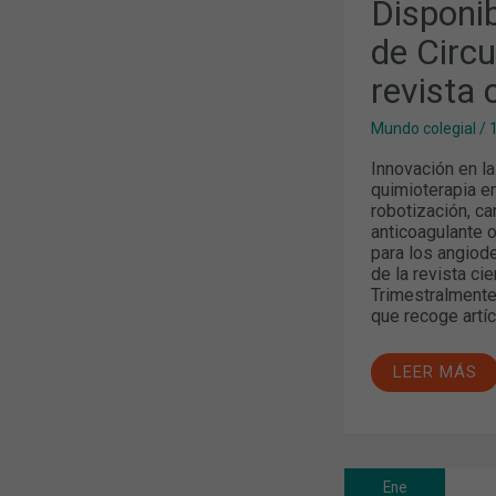
Disponi
LA
REVISTA
de Circu
CIENTÍFICA
DEL
revista 
COLEGIO
Mundo colegial
/
Innovación en l
quimioterapia e
robotización, ca
anticoagulante 
para los angio
de la revista ci
Trimestralmente,
que recoge artí
LEER MÁS
Ene