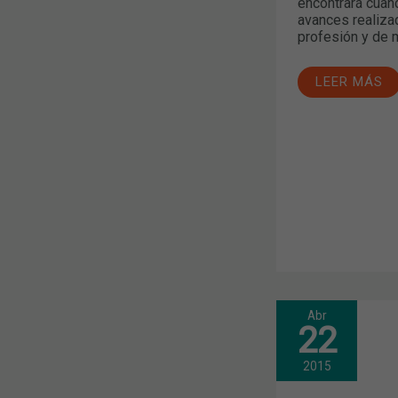
encontrará cuand
avances realizad
profesión y de m
LEER MÁS
Abr
CIRCULAR
22
FARMACÉUT
MEDICAMEN
PARA
2015
EL
PARKINSON,