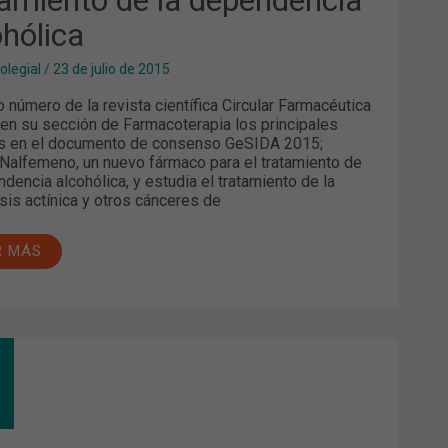
ohólica
ENDENCIA
OHÓLICA
olegial
/
23 de julio de 2015
o número de la revista científica Circular Farmacéutica
 en su sección de Farmacoterapia los principales
s en el documento de consenso GeSIDA 2015;
 Nalfemeno, un nuevo fármaco para el tratamiento de
ndencia alcohólica, y estudia el tratamiento de la
sis actínica y otros cánceres de
R MÁS
AS
EGIALES
UNAS