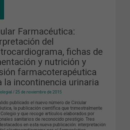
CULAR
MACÉUTICA:
ERPRETACIÓN
CTROCARDIOGRAMA,
HAS
cular Farmacéutica:
MENTACIÓN
rpretación del
RICIÓN
ctrocardiograma, fichas de
ISIÓN
MACOTERAPÉUTICA
A
mentación y nutrición y
ONTINENCIA
isión farmacoterapéutica
NARIA
 la incontinencia urinaria
olegial
/
25 de noviembre de 2015
alido publicado el nuevo número de Circular
utica, la publicación científica que trimestralmente
l Colegio y que recoge artículos elaborados por
onales sanitarios de reconocido prestigio. Tres
estacados en esta nueva publicación: interpretación