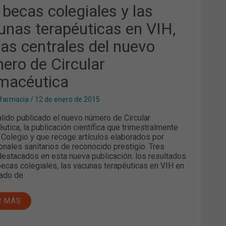
APÉUTICAS
 becas colegiales y las
unas terapéuticas en VIH,
AS
TRALES
as centrales del nuevo
VO
ERO
ero de Circular
CULAR
macéutica
MACÉUTICA
 farmacia
/
12 de enero de 2015
alido publicado el nuevo número de Circular
utica, la publicación científica que trimestralmente
l Colegio y que recoge artículos elaborados por
onales sanitarios de reconocido prestigio. Tres
estacados en esta nueva publicación: los resultados
becas colegiales, las vacunas terapéuticas en VIH en
tado de
R MÁS