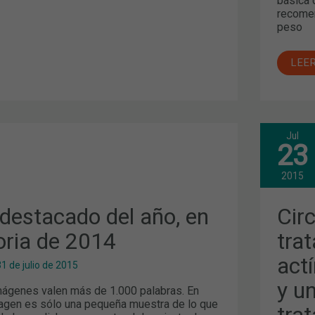
básica 
recomen
peso
LEE
Jul
CIR
23
FAR
TRA
DE
2015
LA
QUE
ACT
destacado del año, en
Cir
EST
Y
ria de 2014
tra
ALI
Y
actí
UN
1 de julio de 2015
NUE
FÁR
y u
mágenes valen más de 1.000 palabras. En
PAR
EL
magen es sólo una pequeña muestra de lo que
tra
TRA