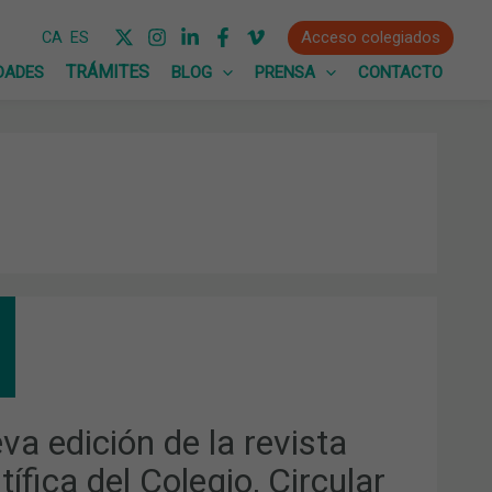
Acceso colegiados
CA
ES
DADES
BLOG
PRENSA
CONTACTO
VA
CIÓN
ISTA
NTÍFICA
va edición de la revista
EGIO,
CULAR
tífica del Colegio, Circular
MACÉUTICA