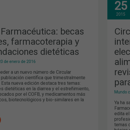
CIR
25
ICA:
FAR
INT
,
DEL
2015
RAPIA
ELE
FIC
CIONES
DE
r Farmacéutica: becas
Cir
ALI
Y
es, farmacoterapia y
inte
NUT
Y
daciones dietéticas
ele
REV
FAR
PAR
ali
20 de enero de 2016
LA
INC
rev
URI
eder a un nuevo número de Circular
 publicación científica que trimestralmente
para
. Esta nueva edición destaca tres temas:
dietéticas en la diarrea y el estreñimiento,
Mundo c
becados por el COFB, y medicamentos más
cos, biotecnológicos y bio-similares en la
Ya ha s
Farmacé
edita e
profesi
temas d