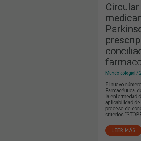
EVALUACIÓ
Circula
DE
LA
medicam
PRESCRIPCI
INADECUAD
Parkinso
Y
CONCILIACI
FARMACOTE
prescri
concilia
farmaco
Mundo colegial
/
El nuevo número 
Farmacéutica, d
la enfermedad d
aplicabilidad de 
proceso de conc
criterios “STOP
LEER MÁS