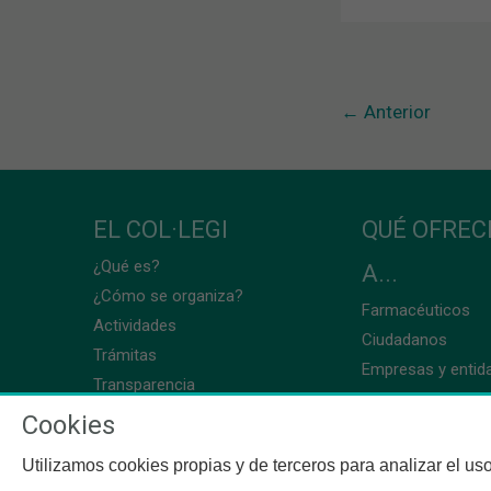
←
Anterior
EL COL·LEGI
QUÉ OFRE
¿Qué es?
A...
¿Cómo se organiza?
Farmacéuticos
Actividades
Ciudadanos
Trámitas
Empresas y entid
Transparencia
Cookies
Utilizamos cookies propias y de terceros para analizar el uso