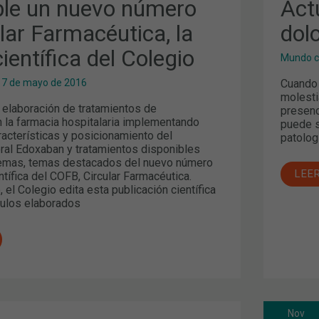
ble un nuevo número
Act
lar Farmacéutica, la
dol
científica del Colegio
Mundo c
Cuando 
17 de mayo de 2016
molesti
a elaboración de tratamientos de
presenc
n la farmacia hospitalaria implementando
puede s
racterísticas y posicionamiento del
patolog
oral Edoxaban y tratamientos disponibles
demas, temas destacados del nuevo número
LEE
entífica del COFB, Circular Farmacéutica.
 el Colegio edita esta publicación científica
culos elaborados
Nov