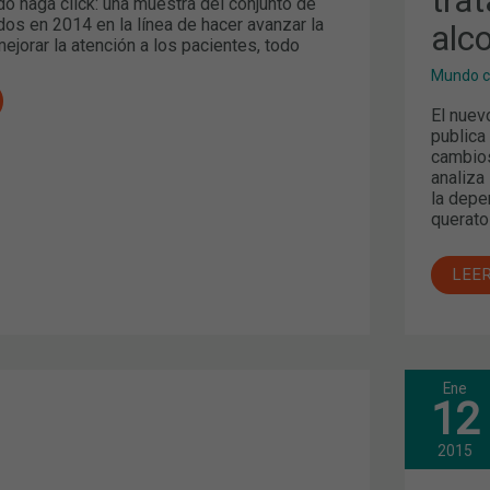
o haga click: una muestra del conjunto de
DE
os en 2014 en la línea de hacer avanzar la
alc
LA
ejorar la atención a los pacientes, todo
DEP
ALC
Mundo c
El nuev
publica
cambio
analiza
la depe
querato
LEE
Ene
LAS
12
ICA:
BEC
TOS
COL
Y
2015
LAS
VAC