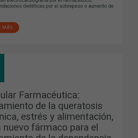
del electrocardiograma por el farmacéutico,
daciones dietéticas por el sobrepeso o aumento de
R MÁS
CULAR
MACÉUTICA:
TAMIENTO
RATOSIS
ÍNICA,
cular Farmacéutica:
RÉS
tamiento de la queratosis
MENTACIÓN,
nica, estrés y alimentación,
VO
MACO
n nuevo fármaco para el
A
tamiento de la dependencia
TAMIENTO