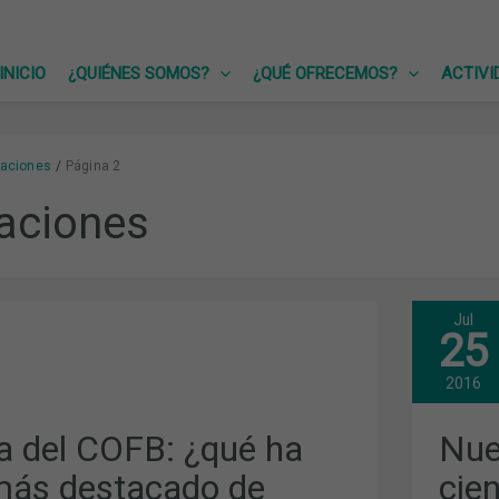
INICIO
¿QUIÉNES SOMOS?
¿QUÉ OFRECEMOS?
ACTIVI
caciones
Página 2
aciones
Jul
NUE
25
EDI
DE
LA
2016
REV
CIE
DEL
 del COFB: ¿qué ha
Nue
COL
CIR
 más destacado de
cien
FAR