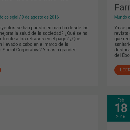
Far
o colegial
/
9 de agosto de 2016
Mundo c
oyectos se han puesto en marcha desde las
Ya se p
mejorar la salud de la sociedad? ¿Qué se ha
revista
r frente a los retrasos en el pago? ¿Qué
que rec
an llevado a cabo en el marco de la
sanitar
 Social Corporativa? Y más a grandes
destaca
del Ébo
LEE
Feb
ACT
18
FAR
EN
DOL
2016
DE
GAR
ICA,