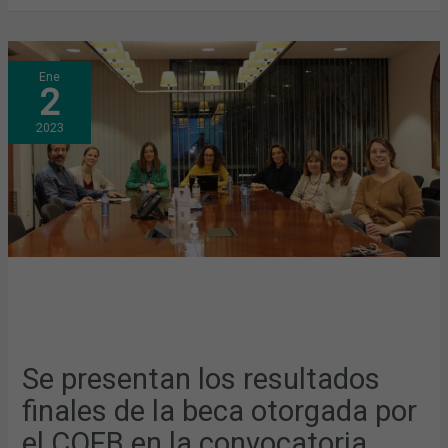
SE
Ene
PRESENTAN
2
LOS
RESULTADOS
FINALES
2023
DE
LA
BECA
OTORGADA
POR
EL
COFB
EN
LA
CONVOCATORIA
2021
Se presentan los resultados
finales de la beca otorgada por
el COFB en la convocatoria