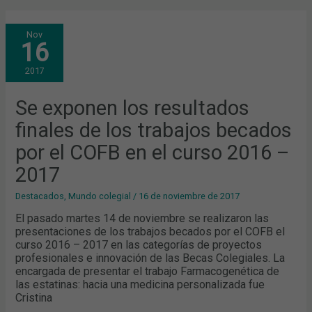
SE
Nov
EXPONEN
16
LOS
RESULTADOS
FINALES
2017
DE
LOS
TRABAJOS
BECADOS
Se exponen los resultados
POR
EL
finales de los trabajos becados
COFB
EN
EL
por el COFB en el curso 2016 –
CURSO
2016
2017
–
2017
Destacados
,
Mundo colegial
/
16 de noviembre de 2017
El pasado martes 14 de noviembre se realizaron las
presentaciones de los trabajos becados por el COFB el
curso 2016 – 2017 en las categorías de proyectos
profesionales e innovación de las Becas Colegiales. La
encargada de presentar el trabajo Farmacogenética de
las estatinas: hacia una medicina personalizada fue
Cristina