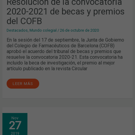
Resolución de la convocatoria
PREMIOS
DEL
2020-2021 de becas y premios
COFB
del COFB
Destacados
,
Mundo colegial
/
26 de octubre de 2020
En la sesión del 17 de septiembre, la Junta de Gobierno
del Colegio de Farmacéuticos de Barcelona (COFB)
aprobó el acuerdo del tribunal de becas y premios que
resuelve la convocatoria 2020-21. Esta convocatoria ha
incluido la beca de investigación, el premio al mejor
artículo publicado en la revista Circular
LEER MÁS
SE
Nov
PRESENTAN
27
LOS
RESULTADOS
FINALES
2019
DE