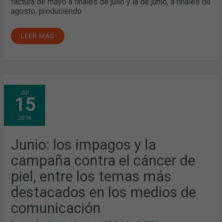
factura de mayo a finales de julio y la de junio, a finales de
agosto, produciendo
LEER MÁS
JUNIO:
Jul
LOS
15
IMPAGOS
Y
LA
2016
CAMPAÑA
CONTRA
EL
CÁNCER
Junio: los impagos y la
DE
PIEL,
campaña contra el cáncer de
ENTRE
LOS
TEMAS
piel, entre los temas más
MÁS
DESTACADOS
destacados en los medios de
EN
LOS
MEDIOS
comunicación
DE
COMUNICACIÓN