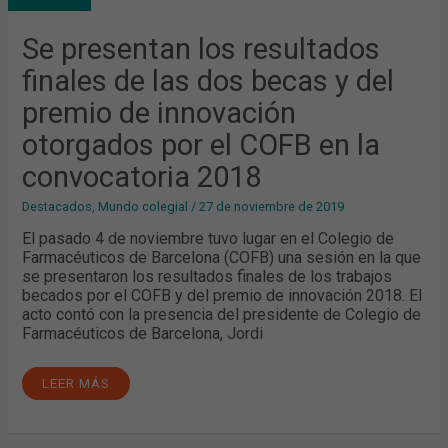
LAS
DOS
BECAS
Se presentan los resultados
Y
DEL
finales de las dos becas y del
PREMIO
DE
INNOVACIÓN
premio de innovación
OTORGADOS
POR
otorgados por el COFB en la
EL
COFB
EN
convocatoria 2018
LA
CONVOCATORIA
2018
Destacados
,
Mundo colegial
/
27 de noviembre de 2019
El pasado 4 de noviembre tuvo lugar en el Colegio de
Farmacéuticos de Barcelona (COFB) una sesión en la que
se presentaron los resultados finales de los trabajos
becados por el COFB y del premio de innovación 2018. El
acto contó con la presencia del presidente de Colegio de
Farmacéuticos de Barcelona, Jordi
LEER MÁS