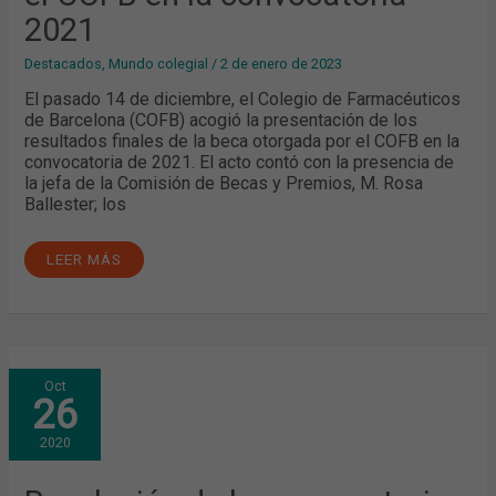
2021
Destacados
,
Mundo colegial
/
2 de enero de 2023
El pasado 14 de diciembre, el Colegio de Farmacéuticos
de Barcelona (COFB) acogió la presentación de los
resultados finales de la beca otorgada por el COFB en la
convocatoria de 2021. El acto contó con la presencia de
la jefa de la Comisión de Becas y Premios, M. Rosa
Ballester; los
LEER MÁS
RESOLUCIÓN
Oct
DE
26
LA
CONVOCATORIA
2020-
2020
2021
DE
BECAS
Y