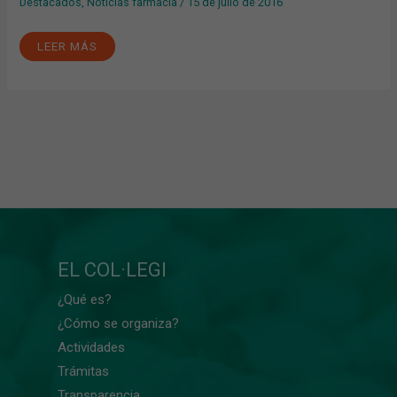
Destacados
,
Noticias farmacia
/
15 de julio de 2016
LEER MÁS
EL COL·LEGI
¿Qué es?
¿Cómo se organiza?
Actividades
Trámitas
Transparencia