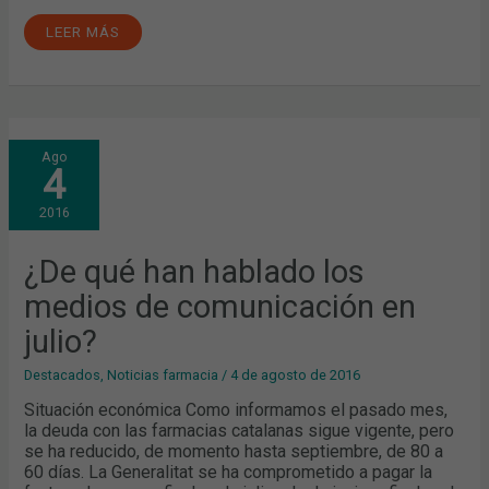
LEER MÁS
¿DE
Ago
QUÉ
4
HAN
HABLADO
LOS
2016
MEDIOS
DE
COMUNICACIÓN
EN
¿De qué han hablado los
JULIO?
medios de comunicación en
julio?
Destacados
,
Noticias farmacia
/
4 de agosto de 2016
Situación económica Como informamos el pasado mes,
la deuda con las farmacias catalanas sigue vigente, pero
se ha reducido, de momento hasta septiembre, de 80 a
60 días. La Generalitat se ha comprometido a pagar la