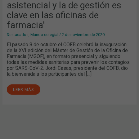
ES
asistencial y la de gestión es
CLAVE
EN
clave en las oficinas de
LAS
OFICINAS
DE
farmacia"
FARMACIA"
Destacados
,
Mundo colegial
/
2 de noviembre de 2020
El pasado 8 de octubre el COFB celebró la inauguración
de la XVI edición del Máster de Gestión de la Oficina de
Farmacia (MGOF), en formato presencial y siguiendo
todas las medidas sanitarias para prevenir los contagios
por SARS-CoV-2. Jordi Casas, presidente del COFB, dio
la bienvenida a los participantes del […]
LEER MÁS