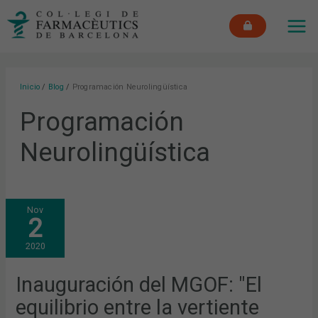
Ir
MAI
al
ME
contenido
Inicio
Blog
Programación Neurolingüística
Programación
Neurolingüística
INAUGURACIÓN
Nov
DEL
2
MGOF:
"EL
EQUILIBRIO
2020
ENTRE
LA
VERTIENTE
ASISTENCIAL
Inauguración del MGOF: "El
Y
LA
equilibrio entre la vertiente
DE
GESTIÓN