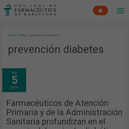
Ir
MAI
al
ME
contenido
Inicio
Blog
prevención diabetes
prevención diabetes
FARMACÉUTICOS
Abr
DE
5
ATENCIÓN
PRIMARIA
Y
2019
DE
LA
ADMINISTRACIÓN
SANITARIA
Farmacéuticos de Atención
PROFUNDIZAN
EN
Primaria y de la Administración
EL
MANEJO
DEL
Sanitaria profundizan en el
PACIENTE
DIABÉTICO