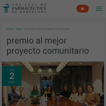
Ir
MAI
al
ME
contenido
Inicio
Blog
premio al mejor proyecto comunitario
premio al mejor
proyecto comunitario
SE
Ene
PRESENTAN
2
LOS
RESULTADOS
FINALES
2023
DE
LA
BECA
OTORGADA
POR
EL
COFB
EN