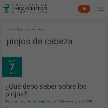
Ir
MAI
al
ME
contenido
Inicio
Blog
piojos de cabeza
piojos de cabeza
¿QUÉ
Nov
DEBO
7
SABER
SOBRE
LOS
2018
PIOJOS?
¿Qué debo saber sobre los
piojos?
Recomendaciones del farmacéutico
/
7 de noviembre de 2018