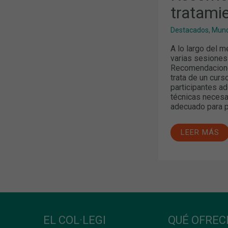
tratami
Destacados
,
Mund
A lo largo del m
varias sesiones
Recomendaciones
trata de un curs
participantes ad
técnicas necesa
adecuado para p
LEER MÁS
EL COL·LEGI
QUÉ OFRE