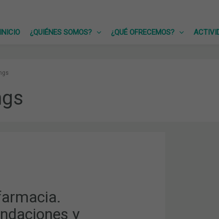
INICIO
¿QUIÉNES SOMOS?
¿QUÉ OFRECEMOS?
ACTIVI
ings
ngs
MACIA.
CIONES
TOS”
armacia.
ndaciones y