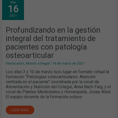
Mar
EN
16
LA
GESTIÓN
INTEGRAL
2021
DEL
TRATAMIENTO
DE
PACIENTES
Profundizando en la gestión
CON
PATOLOGÍA
integral del tratamiento de
OSTEOARTICULAR
pacientes con patología
osteoarticular
Destacados
,
Mundo colegial
/
16 de marzo de 2021
Los días 3 y 10 de marzo tuvo lugar en formato virtual la
formación "Patologías osteoarticulares: Atención
centrada en el paciente" coordinada por la vocal de
Alimentación y Nutrición del Colegio, Anna Bach-Faig, y el
vocal de Plantas Medicinales y Homeopatía, Josep Allué.
El equipo docente de la formación estuvo
LEER MÁS