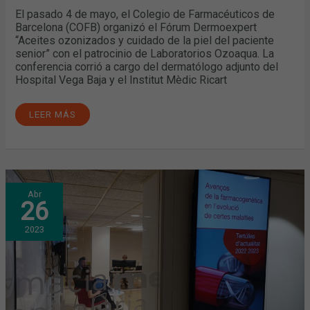
El pasado 4 de mayo, el Colegio de Farmacéuticos de
Barcelona (COFB) organizó el Fórum Dermoexpert
“Aceites ozonizados y cuidado de la piel del paciente
senior” con el patrocinio de Laboratorios Ozoaqua. La
conferencia corrió a cargo del dermatólogo adjunto del
Hospital Vega Baja y el Institut Mèdic Ricart
LEER MÁS
LOS
Abr
AVANCES
26
DE
LA
FARMACOGENÉTICA,
2023
TEMA
CENTRAL
DE
LA
ÚLTIMA
TERTULIA
DE
ACTUALIDAD