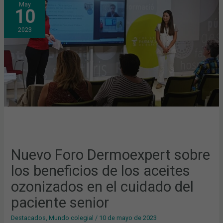
May
FORO
10
DERMOEXPERT
SOBRE
LOS
2023
BENEFICIOS
DE
LOS
ACEITES
OZONIZADOS
EN
EL
CUIDADO
DEL
PACIENTE
SENIOR
Nuevo Foro Dermoexpert sobre
los beneficios de los aceites
ozonizados en el cuidado del
paciente senior
Destacados
,
Mundo colegial
/
10 de mayo de 2023