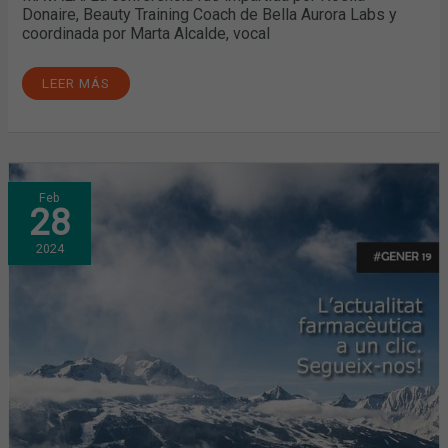
Donaire, Beauty Training Coach de Bella Aurora Labs y
coordinada por Marta Alcalde, vocal
LEER MÁS
NUEVA
Feb
EDICIÓN
28
DEL
TALLER
PRÁCTICO
2024
"PLANTILLAS:
USOS
Y
RECOMENDACIONES"