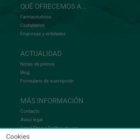
QUÉ OFRECEMOS A...
Farmacéuticos
Ciudadanos
Empresas y entidades
ACTUALIDAD
Notas de prensa
Blog
Formulario de suscripción
MÁS INFORMACIÓN
Contacto
Aviso legal
Canal Ético y Política de uso
Cookies