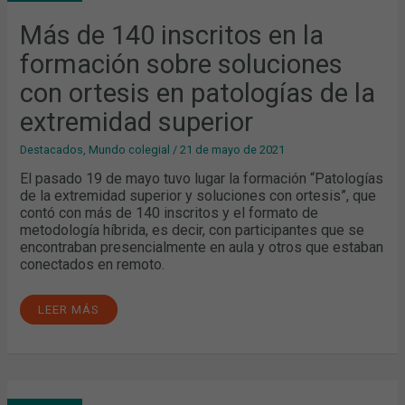
FORMACIÓN
SOBRE
SOLUCIONES
Más de 140 inscritos en la
CON
ORTESIS
formación sobre soluciones
EN
PATOLOGÍAS
DE
con ortesis en patologías de la
LA
EXTREMIDAD
extremidad superior
SUPERIOR
Destacados
,
Mundo colegial
/
21 de mayo de 2021
El pasado 19 de mayo tuvo lugar la formación “Patologías
de la extremidad superior y soluciones con ortesis”, que
contó con más de 140 inscritos y el formato de
metodología híbrida, es decir, con participantes que se
encontraban presencialmente en aula y otros que estaban
conectados en remoto.
LEER MÁS
PROFUNDIZANDO