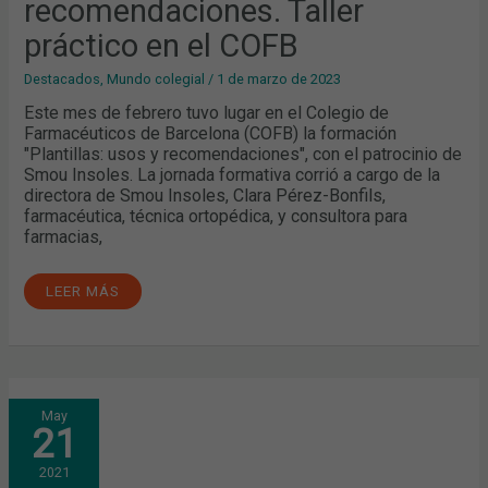
recomendaciones. Taller
práctico en el COFB
Destacados
,
Mundo colegial
/
1 de marzo de 2023
Este mes de febrero tuvo lugar en el Colegio de
Farmacéuticos de Barcelona (COFB) la formación
"Plantillas: usos y recomendaciones", con el patrocinio de
Smou Insoles. La jornada formativa corrió a cargo de la
directora de Smou Insoles, Clara Pérez-Bonfils,
farmacéutica, técnica ortopédica, y consultora para
farmacias,
LEER MÁS
MÁS
May
DE
21
140
INSCRITOS
EN
2021
LA