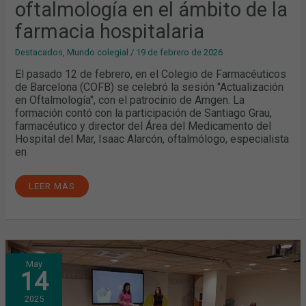
oftalmología en el ámbito de la
farmacia hospitalaria
Destacados
,
Mundo colegial
/
19 de febrero de 2026
El pasado 12 de febrero, en el Colegio de Farmacéuticos
de Barcelona (COFB) se celebró la sesión "Actualización
en Oftalmología", con el patrocinio de Amgen. La
formación contó con la participación de Santiago Grau,
farmacéutico y director del Área del Medicamento del
Hospital del Mar, Isaac Alarcón, oftalmólogo, especialista
en
LEER MÁS
“TENDENCIAS
May
EN
14
MANICURA
Y
CUIDADO
2025
DE