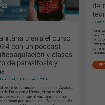
A
der
LACIÓN
TÉC
Y
AUX
técn
Destaca
S
Durante
24 y 25
nitària cierra el curso
Barcelo
frecuen
24 con un podcast
de farm
ticoagulación y clases
alumnos
to de parasitosis y
LEE
as
o colegial
/
31 de mayo de 2024
 el portal de formación online de los Colegios
s de Barcelona y Madrid, cierra el año
os novedades formativas. Una, el primer
n formato podcast titulado “Anticoagulación: