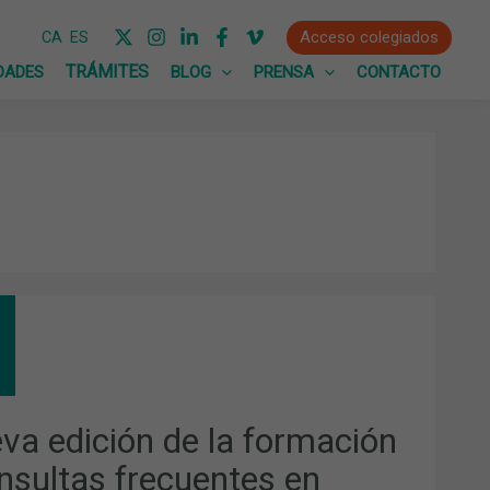
Acceso colegiados
CA
ES
DADES
BLOG
PRENSA
CONTACTO
VA
CIÓN
MACIÓN
NSULTAS
CUENTES
va edición de la formación
MOFARMACIA”
nsultas frecuentes en
GIDA