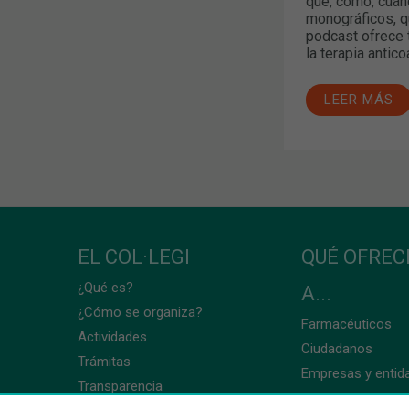
qué, cómo, cuán
monográficos, q
podcast ofrece 
la terapia antico
LEER MÁS
EL COL·LEGI
QUÉ OFRE
¿Qué es?
A...
¿Cómo se organiza?
Farmacéuticos
Actividades
Ciudadanos
Trámitas
Empresas y entid
Transparencia