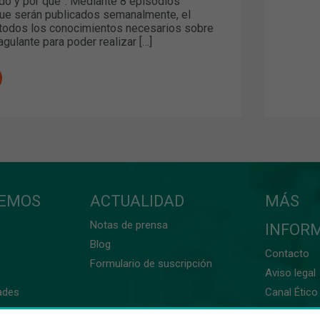
do y por qué”. Mediante 8 episodios
ue serán publicados semanalmente, el
todos los conocimientos necesarios sobre
agulante para poder realizar […]
CEMOS
ACTUALIDAD
MÁS
Notas de prensa
INFOR
Blog
Contacto
Formulario de suscripción
Aviso legal
ades
Canal Ético 