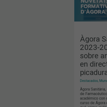
SOBRE
ANTICOAGU
Y
CLASES
EN
DIRECTO
DE
PARASITOSI
Y
PICADURAS
Àgora Sa
2023-20
sobre an
en direc
picadur
Destacados
,
Mund
Àgora Sanitària,
de Farmacéutico
académico con d
curso de Ágora e