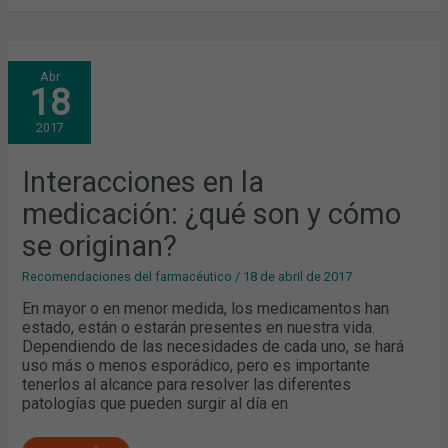
INTERACCIONES
Abr
EN
18
LA
MEDICACIÓN:
¿QUÉ
2017
SON
Y
CÓMO
SE
Interacciones en la
ORIGINAN?
medicación: ¿qué son y cómo
se originan?
Recomendaciones del farmacéutico
/
18 de abril de 2017
En mayor o en menor medida, los medicamentos han
estado, están o estarán presentes en nuestra vida.
Dependiendo de las necesidades de cada uno, se hará
uso más o menos esporádico, pero es importante
tenerlos al alcance para resolver las diferentes
patologías que pueden surgir al día en