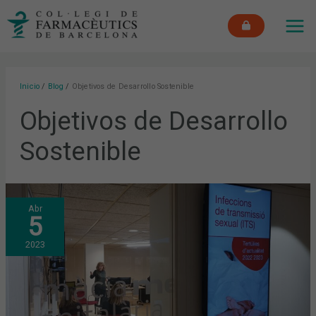
Ir
MAI
al
ME
contenido
Inicio
Blog
Objetivos de Desarrollo Sostenible
Objetivos de Desarrollo
Sostenible
NUEVA
Abr
TERTULIA
5
DE
ACTUALIDAD
SOBRE
2023
LAS
ITS
Y
CÓMO
ABORDARLAS
DESDE
LA
FARMACIA