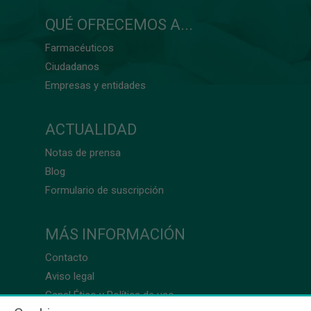
QUÉ OFRECEMOS A...
Farmacéuticos
Ciudadanos
Empresas y entidades
ACTUALIDAD
Notas de prensa
Blog
Formulario de suscripción
MÁS INFORMACIÓN
Contacto
Aviso legal
Canal Ético y Política de uso