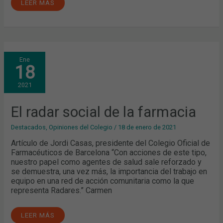
LEER MÁS
EL
Ene
RADAR
18
SOCIAL
DE
LA
2021
FARMACIA
El radar social de la farmacia
Destacados
,
Opiniones del Colegio
/
18 de enero de 2021
Artículo de Jordi Casas, presidente del Colegio Oficial de
Farmacéuticos de Barcelona “Con acciones de este tipo,
nuestro papel como agentes de salud sale reforzado y
se demuestra, una vez más, la importancia del trabajo en
equipo en una red de acción comunitaria como la que
representa Radares.” Carmen
LEER MÁS