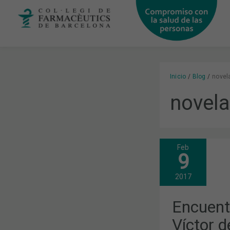
Ir
al
contenido
Inicio
Blog
novel
novela
Feb
ENCUENTRO
9
CON
EL
ESCRITOR
2017
VÍCTOR
DEL
ÁRBOL
Encuentr
(15
DE
Víctor d
FEBRERO)