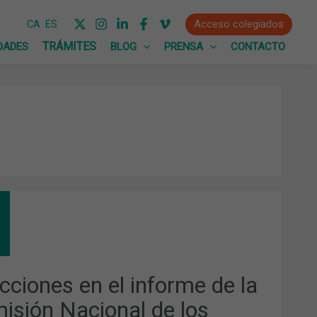
Acceso colegiados
CA
ES
DADES
BLOG
PRENSA
CONTACTO
CCIONES
ORME
ISIÓN
cciones en el informe de la
IONAL
isión Nacional de los