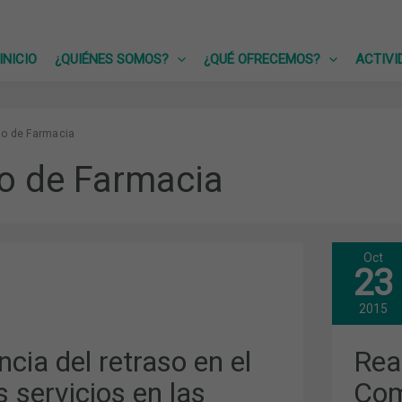
INICIO
¿QUIÉNES SOMOS?
¿QUÉ OFRECEMOS?
ACTIVI
o de Farmacia
o de Farmacia
Oct
REA
23
EN
EL
INF
2015
DE
LA
COM
cia del retraso en el
Rea
NAC
DE
s servicios en las
Com
LOS