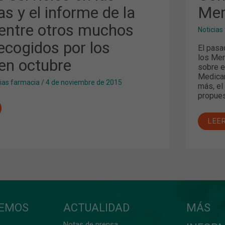
MER
s y el informe de la
Mer
Y
LA
COM
ntre otros muchos
Noticias
ecogidos por los
El pasa
los Mer
en octubre
sobre e
Medica
cias farmacia
/
4 de noviembre de 2015
más, el
propues
LEE
CEMOS
ACTUALIDAD
MÁS
Notas de prensa