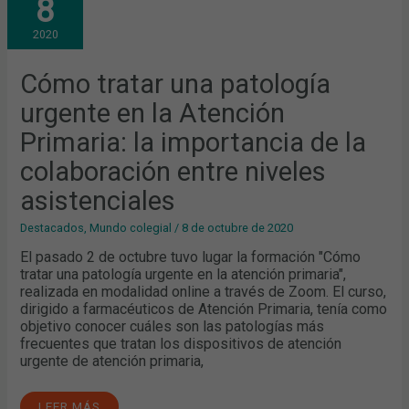
8
UNA
PATOLOGÍA
URGENTE
2020
EN
LA
ATENCIÓN
PRIMARIA:
Cómo tratar una patología
LA
IMPORTANCIA
urgente en la Atención
DE
LA
COLABORACIÓN
Primaria: la importancia de la
ENTRE
NIVELES
colaboración entre niveles
ASISTENCIALES
asistenciales
Destacados
,
Mundo colegial
/
8 de octubre de 2020
El pasado 2 de octubre tuvo lugar la formación "Cómo
tratar una patología urgente en la atención primaria",
realizada en modalidad online a través de Zoom. El curso,
dirigido a farmacéuticos de Atención Primaria, tenía como
objetivo conocer cuáles son las patologías más
frecuentes que tratan los dispositivos de atención
urgente de atención primaria,
LEER MÁS