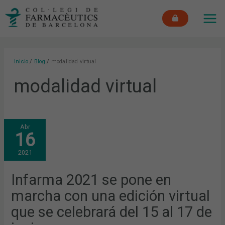
Ir
MAI
al
ME
contenido
Inicio
Blog
modalidad virtual
modalidad virtual
INFARMA
Abr
2021
16
SE
PONE
EN
2021
MARCHA
CON
UNA
EDICIÓN
Infarma 2021 se pone en
VIRTUAL
QUE
marcha con una edición virtual
SE
CELEBRARÁ
DEL
que se celebrará del 15 al 17 de
15
AL