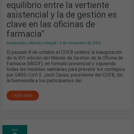
equilibrio entre la vertiente
DE
GESTIÓN
ES
asistencial y la de gestión es
CLAVE
EN
clave en las oficinas de
LAS
OFICINAS
DE
farmacia"
FARMACIA"
Destacados
,
Mundo colegial
/
2 de noviembre de 2020
El pasado 8 de octubre el COFB celebró la inauguración
de la XVI edición del Máster de Gestión de la Oficina de
Farmacia (MGOF), en formato presencial y siguiendo
todas las medidas sanitarias para prevenir los contagios
por SARS-CoV-2. Jordi Casas, presidente del COFB, dio
la bienvenida a los participantes del
LEER MÁS
CÓMO
Oct
TRATAR