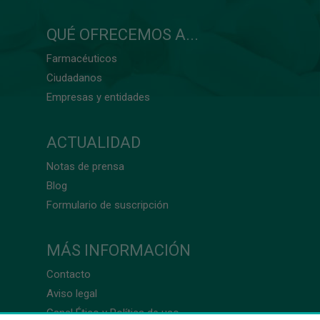
QUÉ OFRECEMOS A...
Farmacéuticos
Ciudadanos
Empresas y entidades
ACTUALIDAD
Notas de prensa
Blog
Formulario de suscripción
MÁS INFORMACIÓN
Contacto
Aviso legal
Canal Ético y Política de uso