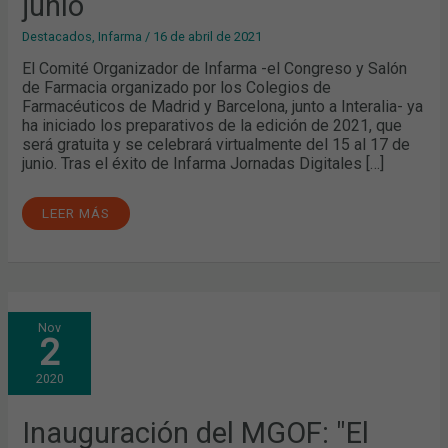
junio
17
DE
JUNIO
Destacados
,
Infarma
/
16 de abril de 2021
El Comité Organizador de Infarma -el Congreso y Salón
de Farmacia organizado por los Colegios de
Farmacéuticos de Madrid y Barcelona, junto a Interalia- ya
ha iniciado los preparativos de la edición de 2021, que
será gratuita y se celebrará virtualmente del 15 al 17 de
junio. Tras el éxito de Infarma Jornadas Digitales […]
LEER MÁS
INAUGURACIÓN
Nov
DEL
2
MGOF:
"EL
EQUILIBRIO
2020
ENTRE
LA
VERTIENTE
ASISTENCIAL
Inauguración del MGOF: "El
Y
LA