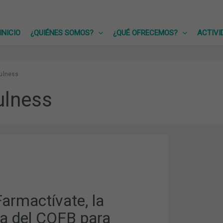
INICIO
¿QUIÉNES SOMOS?
¿QUÉ OFRECEMOS?
ACTIVI
ulness
ulness
TE,
armactívate, la
 del COFB para
S