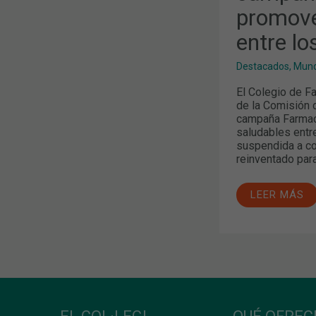
ENTRE
promove
LOS
COLEGIADO
entre lo
Destacados
,
Mund
El Colegio de F
de la Comisión 
campaña Farmact
saludables entre
suspendida a co
reinventado para 
LEER MÁS