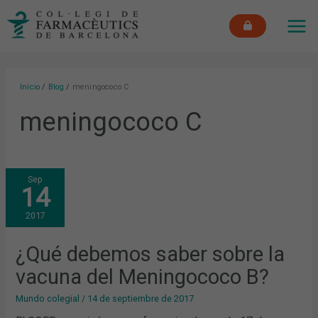
Ir
MAI
al
ME
contenido
Inicio
Blog
meningococo C
meningococo C
¿QUÉ
Sep
DEBEMOS
14
SABER
SOBRE
LA
2017
VACUNA
DEL
MENINGOCOCO
B?
¿Qué debemos saber sobre la
vacuna del Meningococo B?
Mundo colegial
/
14 de septiembre de 2017