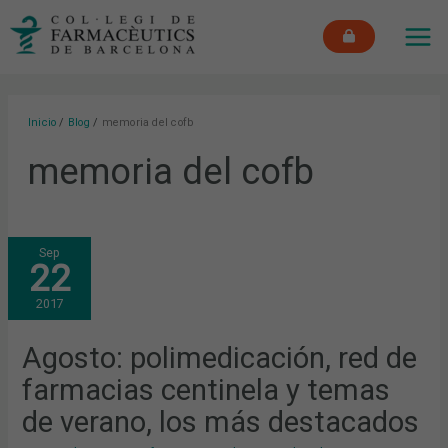
Ir
MAI
al
ME
contenido
Inicio
Blog
memoria del cofb
memoria del cofb
AGOSTO:
Sep
POLIMEDICACIÓN,
22
RED
DE
FARMACIAS
2017
CENTINELA
Y
TEMAS
DE
Agosto: polimedicación, red de
VERANO,
LOS
farmacias centinela y temas
MÁS
DESTACADOS
de verano, los más destacados