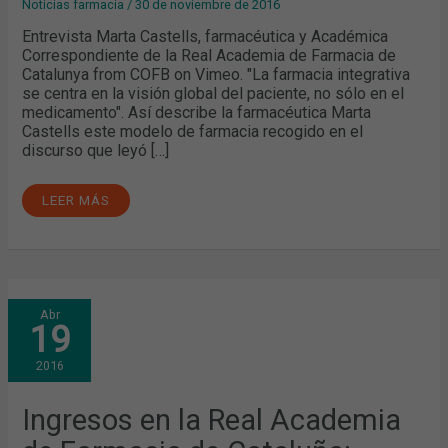
Noticias farmacia
/
30 de noviembre de 2016
Entrevista Marta Castells, farmacéutica y Académica
Correspondiente de la Real Academia de Farmacia de
Catalunya from COFB on Vimeo. "La farmacia integrativa
se centra en la visión global del paciente, no sólo en el
medicamento". Así describe la farmacéutica Marta
Castells este modelo de farmacia recogido en el
discurso que leyó […]
LEER MÁS
INGRESOS
Abr
EN
19
LA
REAL
ACADEMIA
2016
DE
FARMACIA
DE
CATALUÑA:
Ingresos en la Real Academia
AQUILINO
GARCIA
Y