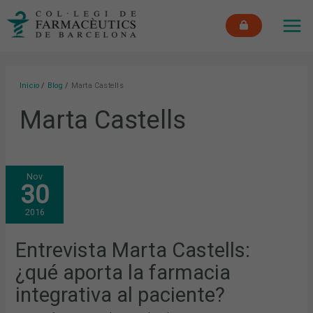
Ir
MAI
al
ME
contenido
Inicio
Blog
Marta Castells
Marta Castells
ENTREVISTA
Nov
MARTA
30
CASTELLS:
¿QUÉ
APORTA
2016
LA
FARMACIA
INTEGRATIVA
AL
Entrevista Marta Castells:
PACIENTE?
¿qué aporta la farmacia
integrativa al paciente?