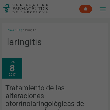
Ir
MAI
al
ME
contenido
Inicio
Blog
laringitis
laringitis
TRATAMIENTO
Feb
DE
8
LAS
ALTERACIONES
OTORRINOLARINGOLÓGICAS
2017
DE
MAYOR
PREVALENCIA
Tratamiento de las
alteraciones
otorrinolaringológicas de