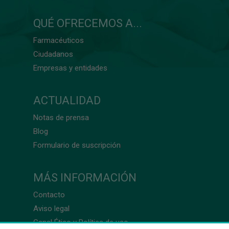
QUÉ OFRECEMOS A...
Farmacéuticos
Ciudadanos
Empresas y entidades
ACTUALIDAD
Notas de prensa
Blog
Formulario de suscripción
MÁS INFORMACIÓN
Contacto
Aviso legal
Canal Ético y Política de uso