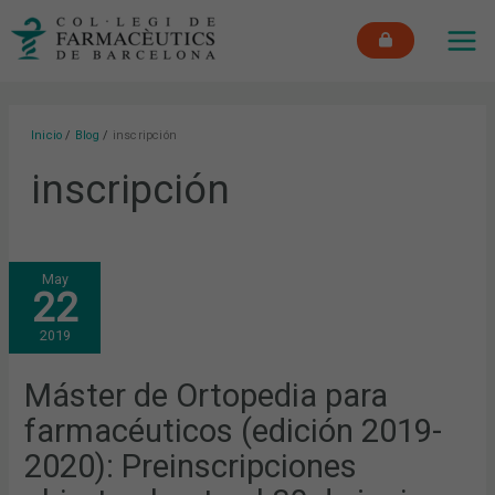
Ir
MAI
al
ME
contenido
Inicio
Blog
inscripción
inscripción
MÁSTER
May
DE
22
ORTOPEDIA
PARA
FARMACÉUTICOS
2019
(EDICIÓN
2019-
2020):
PREINSCRIPCIONES
Máster de Ortopedia para
ABIERTAS
HASTA
farmacéuticos (edición 2019-
EL
30
DE
2020): Preinscripciones
JUNIO