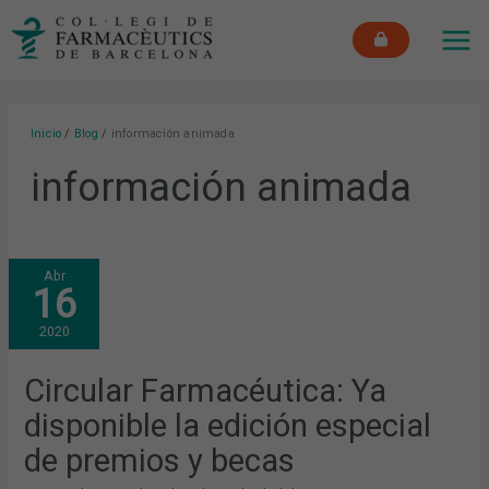
Ir
MAI
al
ME
contenido
Inicio
Blog
información animada
información animada
CIRCULAR
Abr
FARMACÉUTICA:
16
YA
DISPONIBLE
LA
2020
EDICIÓN
ESPECIAL
DE
PREMIOS
Circular Farmacéutica: Ya
Y
BECAS
disponible la edición especial
de premios y becas