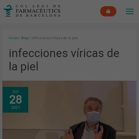
Ir
MAI
al
ME
contenido
Inicio
Blog
infecciones víricas de la piel
infecciones víricas de
la piel
INFECCIONES
Oct
VÍRICAS
28
DE
LA
PIEL:
2021
ABORDAJE
Y
CONSULTAS
MÁS
FRECUENTES
EN
LA
FARMACIA