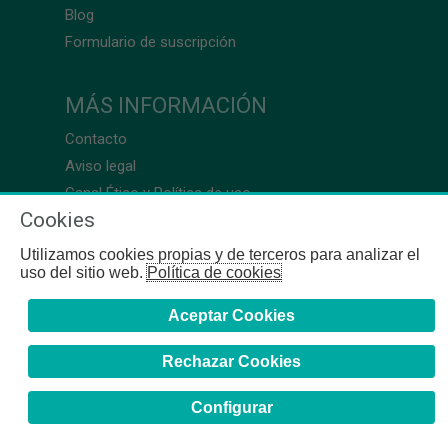
Blog
Formulario de suscripción
MÁS INFORMACIÓN
Contacto
Aviso legal
Canal Ético y Política de uso
Cookies
Utilizamos cookies propias y de terceros para analizar el
uso del sitio web.
Política de cookies
Aceptar Cookies
Rechazar Cookies
Configurar
COFB
- 2024 | Gerona, 64-66 - 08009 Barcelona - Tel. +34