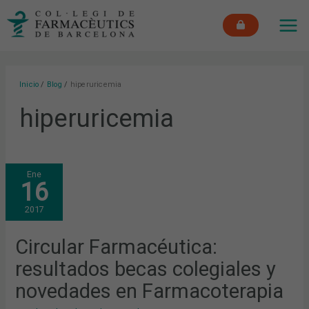
Ir
MAI
al
ME
contenido
Inicio
Blog
hiperuricemia
hiperuricemia
CIRCULAR
Ene
FARMACÉUTICA:
16
RESULTADOS
BECAS
COLEGIALES
2017
Y
NOVEDADES
EN
FARMACOTERAPIA
Circular Farmacéutica:
resultados becas colegiales y
novedades en Farmacoterapia