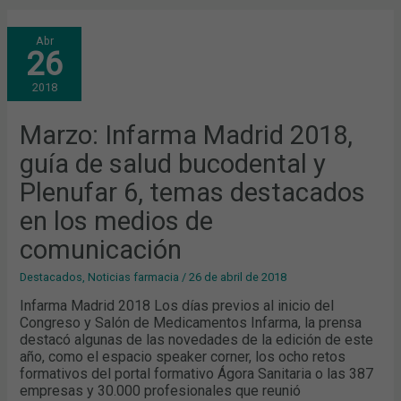
MARZO:
Abr
INFARMA
26
MADRID
2018,
GUÍA
2018
DE
SALUD
BUCODENTAL
Y
Marzo: Infarma Madrid 2018,
PLENUFAR
6,
guía de salud bucodental y
TEMAS
DESTACADOS
EN
Plenufar 6, temas destacados
LOS
MEDIOS
en los medios de
DE
COMUNICACIÓN
comunicación
Destacados
,
Noticias farmacia
/
26 de abril de 2018
Infarma Madrid 2018 Los días previos al inicio del
Congreso y Salón de Medicamentos Infarma, la prensa
destacó algunas de las novedades de la edición de este
año, como el espacio speaker corner, los ocho retos
formativos del portal formativo Ágora Sanitaria o las 387
empresas y 30.000 profesionales que reunió