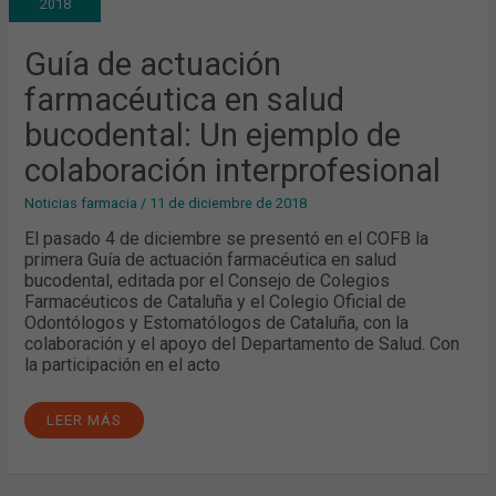
2018
SALUD
BUCODENTAL:
UN
EJEMPLO
Guía de actuación
DE
COLABORACIÓN
farmacéutica en salud
INTERPROFESIONAL
bucodental: Un ejemplo de
colaboración interprofesional
Noticias farmacia
/
11 de diciembre de 2018
El pasado 4 de diciembre se presentó en el COFB la
primera Guía de actuación farmacéutica en salud
bucodental, editada por el Consejo de Colegios
Farmacéuticos de Cataluña y el Colegio Oficial de
Odontólogos y Estomatólogos de Cataluña, con la
colaboración y el apoyo del Departamento de Salud. Con
la participación en el acto
LEER MÁS