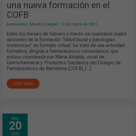
COFB
una nueva formación en el
COFB
Destacados
,
Mundo colegial
/
12 de marzo de 2021
Entre los meses de febrero y marzo se realizaron cuatro
sesiones de la formación “Salud bucal y patologías
sistémicas” en formato virtual. Se trató de una actividad
formativa, dirigida a farmacéuticos comunitarios, que
estuvo coordinada por Marta Alcalde, vocal de
Dermofarmacia y Productos Sanitarios del Colegio de
Farmacéuticos de Barcelona (COFB), […]
LEER MÁS
MEDIDAS
May
DE
20
HIGIENE
BUCAL
Y
2020
PREVENCIÓN