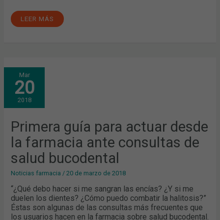
LEER MÁS
PRIMERA
Mar
GUÍA
20
PARA
ACTUAR
DESDE
2018
LA
FARMACIA
ANTE
CONSULTAS
Primera guía para actuar desde
DE
SALUD
la farmacia ante consultas de
BUCODENTAL
salud bucodental
Noticias farmacia
/
20 de marzo de 2018
“¿Qué debo hacer si me sangran las encías? ¿Y si me
duelen los dientes? ¿Cómo puedo combatir la halitosis?”
Éstas son algunas de las consultas más frecuentes que
los usuarios hacen en la farmacia sobre salud bucodental.