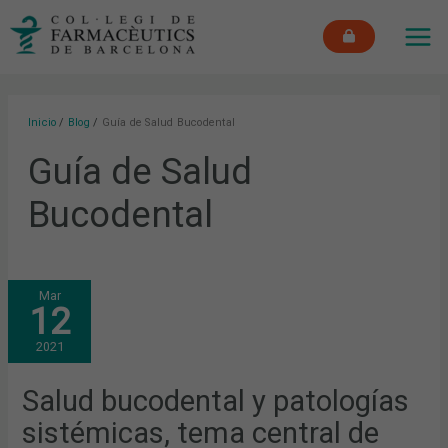
Ir
MAI
al
ME
contenido
Inicio
Blog
Guía de Salud Bucodental
Guía de Salud
Bucodental
SALUD
Mar
BUCODENTAL
12
Y
PATOLOGÍAS
SISTÉMICAS,
2021
TEMA
CENTRAL
DE
UNA
Salud bucodental y patologías
NUEVA
FORMACIÓN
sistémicas, tema central de
EN
EL