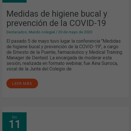
DE
LA
COVID-
Medidas de higiene bucal y
19
prevención de la COVID-19
Destacados
,
Mundo colegial
/
20 de mayo de 2020
El pasado 5 de mayo tuvo lugar la conferencia "Medidas
de higiene bucal y prevención de la COVID-19", a cargo
de Ernesto de la Puente, farmacéutico y Medical Training
Manager de Dentaid. La encargada de moderar esta
sesión, realizada en formato webinar, fue Aina Surroca,
vocal de la Junta del Colegio de
LEER MÁS
GUÍA
Dic
DE
11
ACTUACIÓN
FARMACÉUTICA
EN