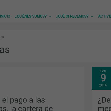
INICIO
¿QUIÉNES SOMOS?
¿QUÉ OFRECEMOS?
ACTIVI
ias
ias
Feb
¿DE
9
QUÉ
HAN
HAB
2016
LOS
MED
DE
 el pago a las
¿De
COM
EN
s, la cartera de
med
ENE