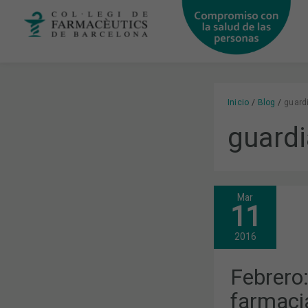
Ir
al
contenido
Inicio
Blog
guard
guard
Mar
FEBRERO:
11
EL
PAGO
A
2016
LAS
FARMACIAS,
LA
Febrero:
CARTERA
DE
farmacia
SERVICIOS,