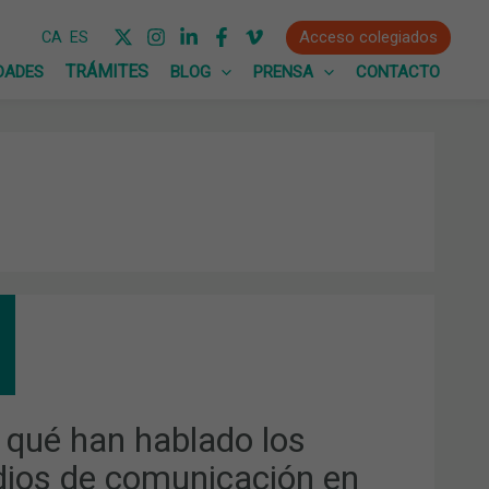
Acceso colegiados
CA
ES
DADES
BLOG
PRENSA
CONTACTO
LADO
IOS
 qué han hablado los
UNICACIÓN
ios de comunicación en
RO?