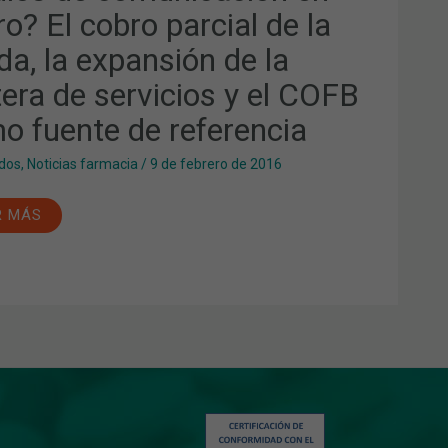
o? El cobro parcial de la
RO
CIAL
da, la expansión de la
DA,
tera de servicios y el COFB
ANSIÓN
o fuente de referencia
TERA
dos
,
Noticias farmacia
/
9 de febrero de 2016
VICIOS
R MÁS
B
O
NTE
ERENCIA