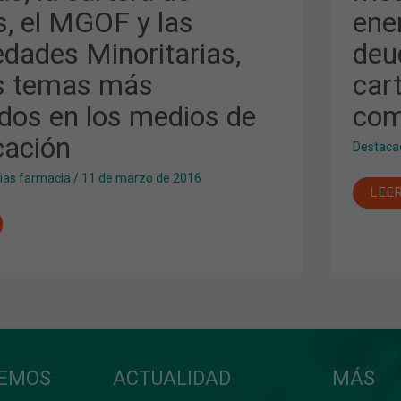
EL
s, el MGOF y las
ener
COB
PAR
DE
dades Minoritarias,
deu
DES
LA
AS,
DEU
os temas más
car
LA
EXP
dos en los medios de
com
DE
LA
S
CAR
ación
Destaca
DE
SER
Y
cias farmacia
/
11 de marzo de 2016
EL
LEE
IÓN
COF
COM
FUE
DE
REF
CEMOS
ACTUALIDAD
MÁS