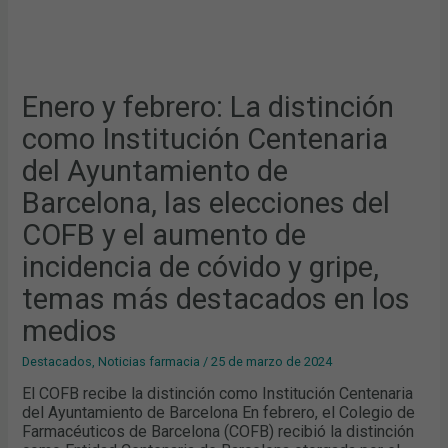
Y
EL
AUMENTO
DE
INCIDENCIA
DE
CÓVIDO
Y
Enero y febrero: La distinción
GRIPE,
TEMAS
como Institución Centenaria
MÁS
DESTACADOS
EN
del Ayuntamiento de
LOS
MEDIOS
Barcelona, las elecciones del
COFB y el aumento de
incidencia de cóvido y gripe,
temas más destacados en los
medios
Destacados
,
Noticias farmacia
/
25 de marzo de 2024
El COFB recibe la distinción como Institución Centenaria
del Ayuntamiento de Barcelona En febrero, el Colegio de
Farmacéuticos de Barcelona (COFB) recibió la distinción