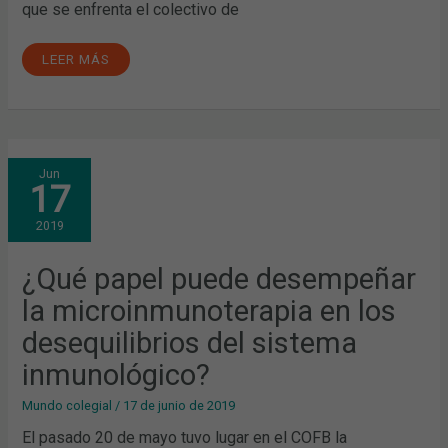
que se enfrenta el colectivo de
LEER MÁS
¿QUÉ
Jun
PAPEL
17
PUEDE
DESEMPEÑAR
LA
2019
MICROINMUNOTERAPIA
EN
LOS
DESEQUILIBRIOS
¿Qué papel puede desempeñar
DEL
SISTEMA
la microinmunoterapia en los
INMUNOLÓGICO?
desequilibrios del sistema
inmunológico?
Mundo colegial
/
17 de junio de 2019
El pasado 20 de mayo tuvo lugar en el COFB la