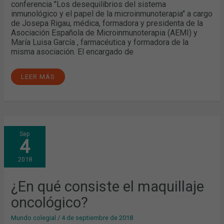
conferencia "Los desequilibrios del sistema
inmunológico y el papel de la microinmunoterapia" a cargo
de Josepa Rigau, médica, formadora y presidenta de la
Asociación Española de Microinmunoterapia (AEMI) y
María Luisa García , farmacéutica y formadora de la
misma asociación. El encargado de
LEER MÁS
¿EN
Sep
QUÉ
4
CONSISTE
EL
MAQUILLAJE
2018
ONCOLÓGICO?
¿En qué consiste el maquillaje
oncológico?
Mundo colegial
/
4 de septiembre de 2018