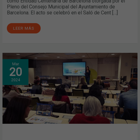
como Entidad Centenaria de Barcelona otorgada por el
Pleno del Consejo Municipal del Ayuntamiento de
Barcelona. El acto se celebró en el Saló de Cent […]
LEER MÁS
FARMACÉUTICOS
Mar
Y
20
FARMACÉUTICAS
COMUNITARIAS
PROFUNDIZAN
2024
EN
LAS
INSULINAS
Y
EL
MANEJO
DE
LOS
DISPOSITIVOS
DE
ADMINISTRACIÓN