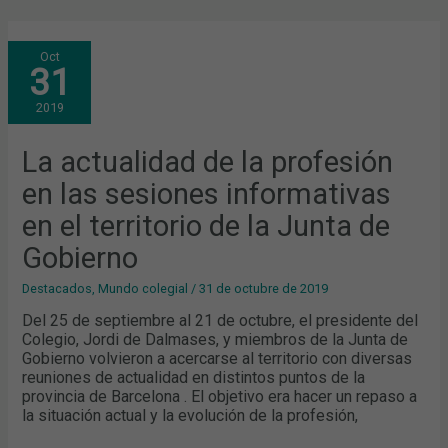
LA
Oct
ACTUALIDAD
31
DE
LA
PROFESIÓN
2019
EN
LAS
SESIONES
INFORMATIVAS
La actualidad de la profesión
EN
EL
en las sesiones informativas
TERRITORIO
DE
LA
en el territorio de la Junta de
JUNTA
DE
Gobierno
GOBIERNO
Destacados
,
Mundo colegial
/
31 de octubre de 2019
Del 25 de septiembre al 21 de octubre, el presidente del
Colegio, Jordi de Dalmases, y miembros de la Junta de
Gobierno volvieron a acercarse al territorio con diversas
reuniones de actualidad en distintos puntos de la
provincia de Barcelona . El objetivo era hacer un repaso a
la situación actual y la evolución de la profesión,