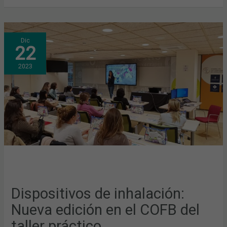
DISPOSITIVOS
Dic
DE
22
INHALACIÓN:
NUEVA
EDICIÓN
2023
EN
EL
COFB
DEL
TALLER
PRÁCTICO
Dispositivos de inhalación:
Nueva edición en el COFB del
taller práctico