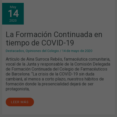
LA
May
FORMACIÓN
14
CONTINUADA
EN
TIEMPO
2020
DE
COVID-
19
La Formación Continuada en
tiempo de COVID-19
Destacados
,
Opiniones del Colegio
/
14 de mayo de 2020
Artículo de Aina Surroca Rebés, farmacéutica comunitaria,
vocal de la Junta y responsable de la Comisión Delegada
de Formación Continuada del Colegio de Farmacéuticos
de Barcelona. “La crisis de la COVID-19 sin duda
cambiará, al menos a corto plazo, nuestros hábitos de
formación donde la presencialidad dejará de ser
protagonista,
LEER MÁS