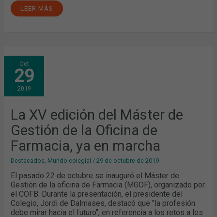
LEER MÁS
LA
Oct
XV
29
EDICIÓN
DEL
MÁSTER
2019
DE
GESTIÓN
DE
LA
La XV edición del Máster de
OFICINA
DE
Gestión de la Oficina de
FARMACIA,
YA
EN
Farmacia, ya en marcha
MARCHA
Destacados
,
Mundo colegial
/
29 de octubre de 2019
El pasado 22 de octubre se inauguró el Máster de
Gestión de la oficina de Farmacia (MGOF), organizado por
el COFB. Durante la presentación, el presidente del
Colegio, Jordi de Dalmases, destacó que "la profesión
debe mirar hacia el futuro", en referencia a los retos a los