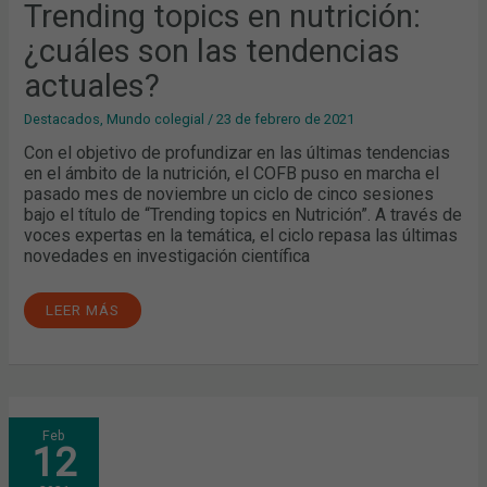
ACTUALES?
Trending topics en nutrición:
¿cuáles son las tendencias
actuales?
Destacados
,
Mundo colegial
/
23 de febrero de 2021
Con el objetivo de profundizar en las últimas tendencias
en el ámbito de la nutrición, el COFB puso en marcha el
pasado mes de noviembre un ciclo de cinco sesiones
bajo el título de “Trending topics en Nutrición”. A través de
voces expertas en la temática, el ciclo repasa las últimas
novedades en investigación científica
LEER MÁS
MÁS
Feb
DE
12
660
FARMACÉUTICOS
DE