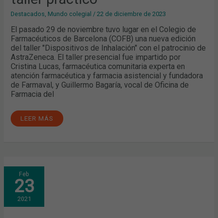
Destacados
,
Mundo colegial
/
22 de diciembre de 2023
El pasado 29 de noviembre tuvo lugar en el Colegio de
Farmacéuticos de Barcelona (COFB) una nueva edición
del taller "Dispositivos de Inhalación" con el patrocinio de
AstraZeneca. El taller presencial fue impartido por
Cristina Lucas, farmacéutica comunitaria experta en
atención farmacéutica y farmacia asistencial y fundadora
de Farmaval, y Guillermo Bagaría, vocal de Oficina de
Farmacia del
LEER MÁS
TRENDING
Feb
TOPICS
23
EN
NUTRICIÓN:
¿CUÁLES
2021
SON
LAS
TENDENCIAS