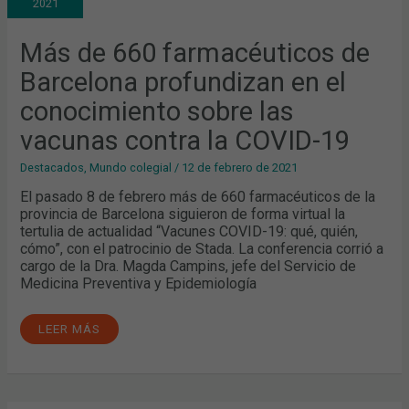
2021
BARCELONA
PROFUNDIZAN
EN
EL
Más de 660 farmacéuticos de
CONOCIMIENTO
SOBRE
Barcelona profundizan en el
LAS
VACUNAS
CONTRA
conocimiento sobre las
LA
COVID-
vacunas contra la COVID-19
19
Destacados
,
Mundo colegial
/
12 de febrero de 2021
El pasado 8 de febrero más de 660 farmacéuticos de la
provincia de Barcelona siguieron de forma virtual la
tertulia de actualidad “Vacunes COVID-19: qué, quién,
cómo”, con el patrocinio de Stada. La conferencia corrió a
cargo de la Dra. Magda Campins, jefe del Servicio de
Medicina Preventiva y Epidemiología
LEER MÁS