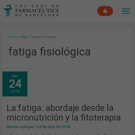
Ir
MAI
al
ME
contenido
Inicio
Blog
fatiga fisiológica
fatiga fisiológica
LA
Abr
FATIGA:
24
ABORDAJE
DESDE
LA
2018
MICRONUTRICIÓN
Y
LA
FITOTERAPIA
La fatiga: abordaje desde la
micronutrición y la fitoterapia
Mundo colegial
/
24 de abril de 2018