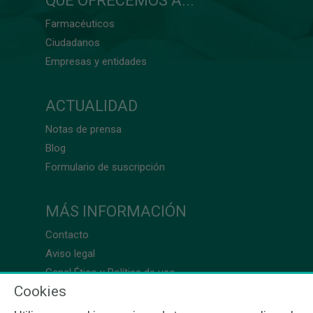
QUÉ OFRECEMOS A...
Farmacéuticos
Ciudadanos
Empresas y entidades
ACTUALIDAD
Notas de prensa
Blog
Formulario de suscripción
MÁS INFORMACIÓN
Contacto
Aviso legal
Canal Ético y Política de uso
Cookies