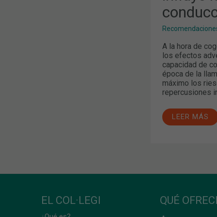
conducc
Recomendaciones
A la hora de co
los efectos adv
capacidad de co
época de la lla
máximo los riesg
repercusiones i
LEER MÁS
EL COL·LEGI
QUÉ OFRE
¿Qué es?