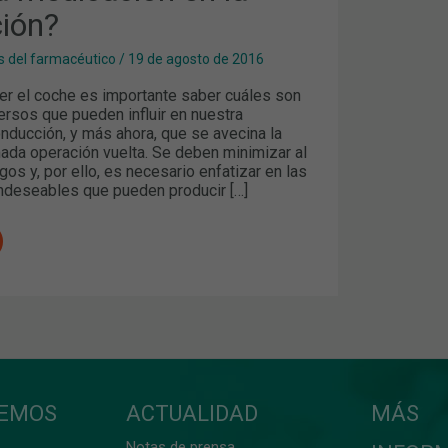
ión?
 del farmacéutico
/
19 de agosto de 2016
ger el coche es importante saber cuáles son
ersos que pueden influir en nuestra
nducción, y más ahora, que se avecina la
mada operación vuelta. Se deben minimizar al
os y, por ello, es necesario enfatizar en las
ndeseables que pueden producir […]
CEMOS
ACTUALIDAD
MÁS
Notas de prensa