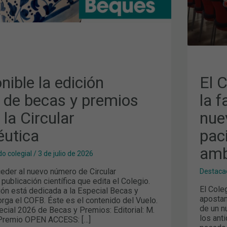
EST
PIL
EN
ICA
PAC
PSI
AMB
nible la edición
El 
l de becas y premios
la 
la Circular
nue
utica
pac
amb
o colegial
/
3 de julio de 2026
eder al nuevo número de Circular
Destaca
 publicación científica que edita el Colegio.
El Cole
ión está dedicada a la Especial Becas y
apostan
rga el COFB. Éste es el contenido del Vuelo.
de un n
cial 2026 de Becas y Premios: Editorial: M.
los ant
 Premio OPEN ACCESS: […]