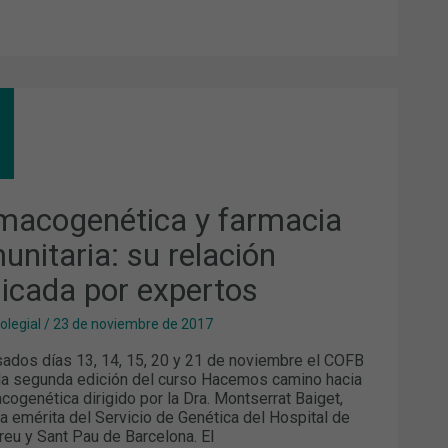
MACOGENÉTICA
MACIA
UNITARIA:
ACIÓN
LICADA
macogenética y farmacia
ERTOS
unitaria: su relación
licada por expertos
olegial
/
23 de noviembre de 2017
ados días 13, 14, 15, 20 y 21 de noviembre el COFB
la segunda edición del curso Hacemos camino hacia
acogenética dirigido por la Dra. Montserrat Baiget,
ra emérita del Servicio de Genética del Hospital de
reu y Sant Pau de Barcelona. El