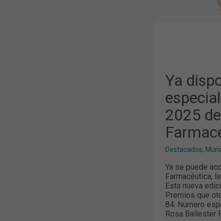
DE
LA
CIRCULAR
FARMACÉUT
Ya dispo
especia
2025 de 
Farmacé
Destacados
,
Mund
Ya se puede acc
Farmacéutica, la
Esta nueva edic
Premios que oto
84. Número espe
Rosa Ballester