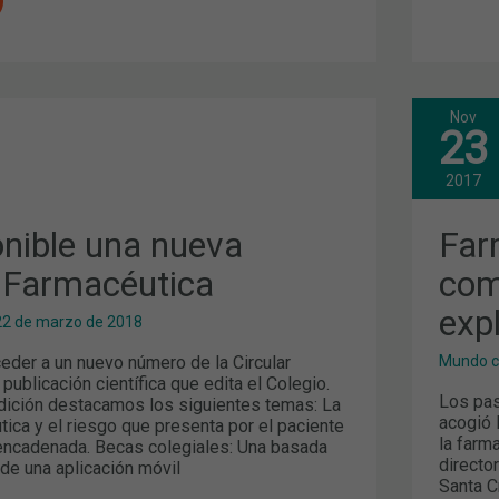
Nov
FAR
23
Y
FAR
COM
2017
SU
ICA
REL
EXP
onible una nueva
Far
POR
EXP
r Farmacéutica
com
exp
22 de marzo de 2018
eder a un nuevo número de la Circular
Mundo c
 publicación científica que edita el Colegio.
Los pas
dición destacamos los siguientes temas: La
acogió 
ica y el riesgo que presenta por el paciente
la farm
 encadenada. Becas colegiales: Una basada
directo
 de una aplicación móvil
Santa C