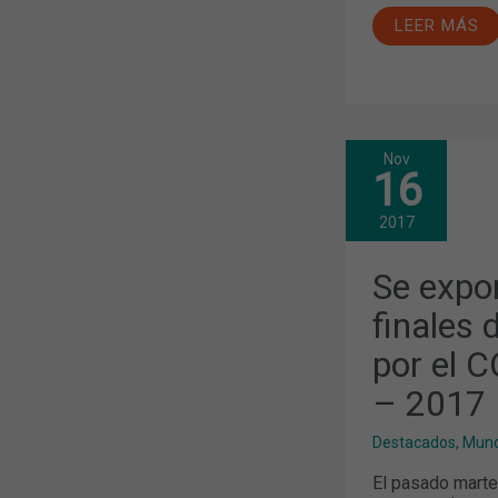
LEER MÁS
Nov
SE
16
EXPONEN
LOS
RESULTADO
2017
FINALES
DE
LOS
Se expo
TRABAJOS
BECADOS
finales 
POR
EL
por el 
COFB
EN
EL
– 2017
CURSO
2016
–
Destacados
,
Mund
2017
El pasado marte