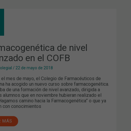
MACOGENÉTICA
EL
NZADO
B
macogenética de nivel
nzado en el COFB
olegial
/
22 de mayo de 2018
 el mes de mayo, el Colegio de Farmacéuticos de
na ha acogido un nuevo curso sobre farmacogenética.
aba de una formación de nivel avanzado, dirigida a
s alumnos que en noviembre hubieran realizado el
Hagamos camino hacia la Farmacogenética” o que ya
n con conocimientos
R MÁS