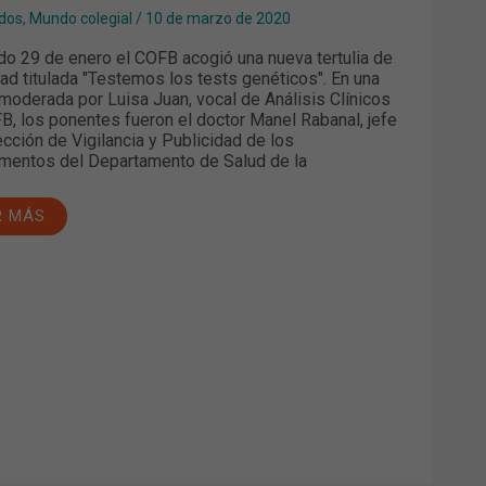
ANAL
dos
,
Mundo colegial
/
10 de marzo de 2020
do 29 de enero el COFB acogió una nueva tertulia de
.
ESA
dad titulada "Testemos los tests genéticos". En una
POLS]
moderada por Luisa Juan, vocal de Análisis Clínicos
B, los ponentes fueron el doctor Manel Rabanal, jefe
ección de Vigilancia y Publicidad de los
mentos del Departamento de Salud de la
R MÁS