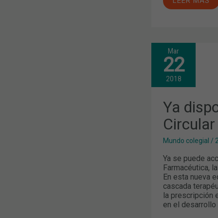
LEER MÁS
Mar
YA
22
DISPONIBLE
UNA
NUEVA
2018
CIRCULAR
FARMACÉUT
Ya disp
Circula
Mundo colegial
/
Ya se puede acc
Farmacéutica, la
En esta nueva e
cascada terapéut
la prescripción
en el desarrollo