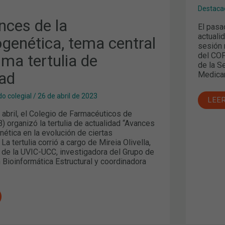
RAB
Destaca
Y
LA
nces de la
El pasa
DRA
TER
actuali
genética, tema central
PÀM
sesión 
del COF
tima tertulia de
de la S
dad
Medica
o colegial
/
26 de abril de 2023
LEE
 abril, el Colegio de Farmacéuticos de
 organizó la tertulia de actualidad “Avances
ética en la evolución de ciertas
a tertulia corrió a cargo de Mireia Olivella,
r de la UVIC-UCC, investigadora del Grupo de
 Bioinformática Estructural y coordinadora