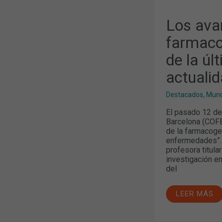
Los ava
farmaco
de la úl
actuali
Destacados
,
Mund
El pasado 12 de
Barcelona (COFB)
de la farmacogen
enfermedades”. L
profesora titula
investigación en
del
LEER MÁS