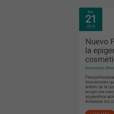
Mar
NUEVO
21
FORO
DERMOEXPE
CON
2019
LA
EPIGENÉTIC
APLICADA
Nuevo F
A
LA
la epige
COSMÉTICA
COMO
cosméti
TEMA
CENTRAL
Destacados
,
Mund
Para profundizar
innovaciones que
ámbito de la co
acogió una nuev
epigenética apli
Actualizar los c