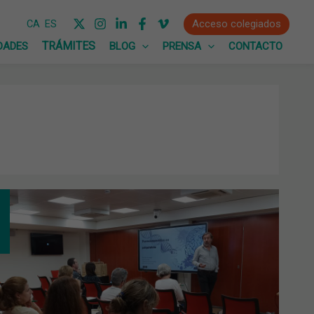
Acceso colegiados
CA
ES
DADES
BLOG
PRENSA
CONTACTO
B
UE
STANDO
MACOGENÉTICA
VO