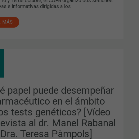
16 y 18 de octubre, el COFB organizó dos sesiones
vas e informativas dirigidas a los
R MÁS
É
EL
DE
EMPEÑAR
MACÉUTICO
é papel puede desempeñar
ITO
farmacéutico en el ámbito
los tests genéticos? [Vídeo
TS
ÉTICOS?
EO
revista al dr. Manel Rabanal
REVISTA
a Dra. Teresa Pàmpols]
EL