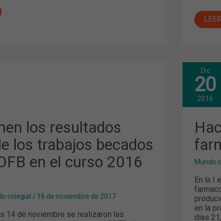
LEE
Dic
HAC
20
CAM
HAC
S
LA
2016
FAR
nen los resultados
Hac
de los trabajos becados
far
COFB en el curso 2016
Mundo c
En la I
farmaco
o colegial
/
16 de noviembre de 2017
produci
en la pr
s 14 de noviembre se realizaron las
días 21