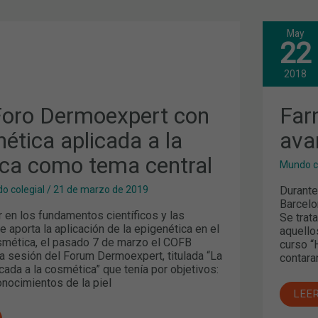
May
FAR
22
DE
RT
NIV
AVA
2018
EN
A
EL
COF
oro Dermoexpert con
Far
nética aplicada a la
ava
ca como tema central
Mundo c
Durante
o colegial
/
21 de marzo de 2019
Barcelo
 en los fundamentos científicos y las
Se trat
 aporta la aplicación de la epigenética en el
aquello
smética, el pasado 7 de marzo el COFB
curso “
a sesión del Forum Dermoexpert, titulada “La
contara
cada a la cosmética” que tenía por objetivos:
onocimientos de la piel
LEE