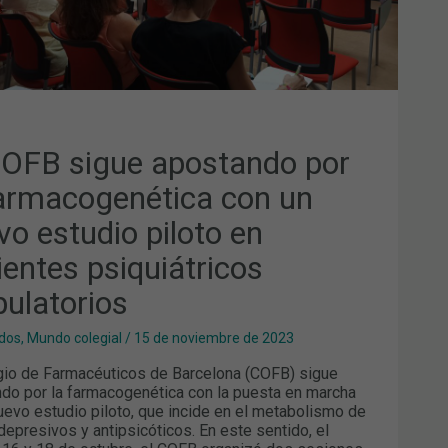
UDIO
OTO
IENTES
QUIÁTRICOS
ULATORIOS
COFB sigue apostando por
farmacogenética con un
vo estudio piloto en
ientes psiquiátricos
ulatorios
dos
,
Mundo colegial
/
15 de noviembre de 2023
gio de Farmacéuticos de Barcelona (COFB) sigue
do por la farmacogenética con la puesta en marcha
uevo estudio piloto, que incide en el metabolismo de
idepresivos y antipsicóticos. En este sentido, el