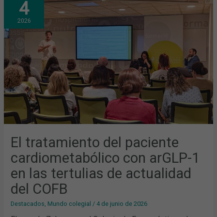
4
DEL
PACIENTE
CARDIOMETABÓLICO
2026
CON
ARGLP-
1
EN
LAS
TERTULIAS
DE
ACTUALIDAD
DEL
COFB
El tratamiento del paciente
cardiometabólico con arGLP-1
en las tertulias de actualidad
del COFB
Destacados
,
Mundo colegial
/
4 de junio de 2026