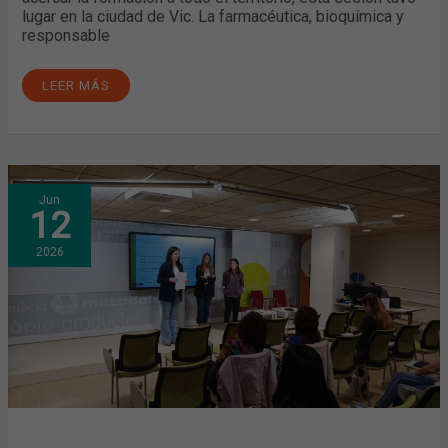
lugar en la ciudad de Vic. La farmacéutica, bioquímica y
responsable
LEER MÁS
¿CUÁLES
Jun
SON
12
LAS
CONSULTAS
MÁS
2026
FRECUENTES
EN
DERMOFARMACIA?
HABLAMOS
DE
ELLO
EN
EL
COFB