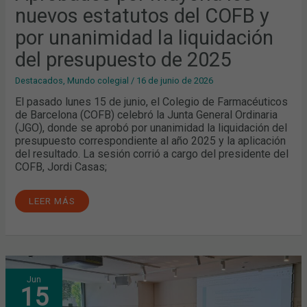
nuevos estatutos del COFB y
por unanimidad la liquidación
del presupuesto de 2025
Destacados
,
Mundo colegial
/
16 de junio de 2026
El pasado lunes 15 de junio, el Colegio de Farmacéuticos
de Barcelona (COFB) celebró la Junta General Ordinaria
(JGO), donde se aprobó por unanimidad la liquidación del
presupuesto correspondiente al año 2025 y la aplicación
del resultado. La sesión corrió a cargo del presidente del
COFB, Jordi Casas;
LEER MÁS
VIC
Jun
ACOGE
15
UNA
NUEVA