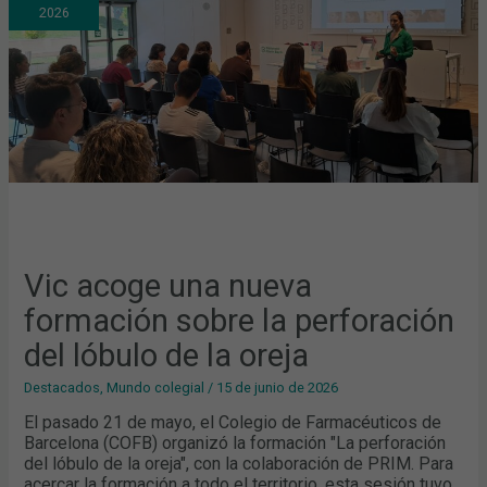
FORMACIÓN
2026
SOBRE
LA
PERFORACIÓN
DEL
LÓBULO
DE
LA
OREJA
Vic acoge una nueva
formación sobre la perforación
del lóbulo de la oreja
Destacados
,
Mundo colegial
/
15 de junio de 2026
El pasado 21 de mayo, el Colegio de Farmacéuticos de
Barcelona (COFB) organizó la formación "La perforación
del lóbulo de la oreja", con la colaboración de PRIM. Para
acercar la formación a todo el territorio, esta sesión tuvo