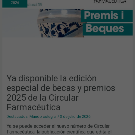
2026
DE
BECAS
Y
PREMIOS
2025
DE
LA
CIRCULAR
FARMACÉUTICA
Ya disponible la edición
especial de becas y premios
2025 de la Circular
Farmacéutica
Destacados
,
Mundo colegial
/
3 de julio de 2026
Ya se puede acceder al nuevo número de Circular
Farmacéutica, la publicación científica que edita el