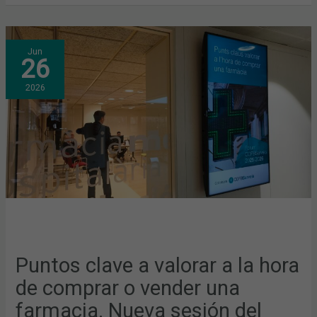
PUNTOS
Jun
CLAVE
26
A
VALORAR
A
2026
LA
HORA
DE
COMPRAR
O
VENDER
UNA
FARMACIA.
NUEVA
SESIÓN
DEL
FORO
COFBSERVEIS
Puntos clave a valorar a la hora
de comprar o vender una
farmacia. Nueva sesión del