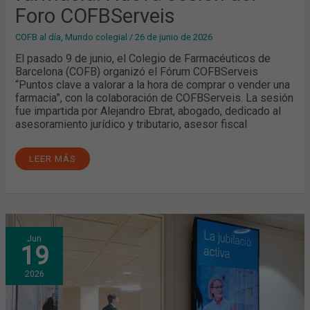
Foro COFBServeis
COFB al día
,
Mundo colegial
/
26 de junio de 2026
El pasado 9 de junio, el Colegio de Farmacéuticos de
Barcelona (COFB) organizó el Fórum COFBServeis
“Puntos clave a valorar a la hora de comprar o vender una
farmacia”, con la colaboración de COFBServeis. La sesión
fue impartida por Alejandro Ebrat, abogado, dedicado al
asesoramiento jurídico y tributario, asesor fiscal
LEER MÁS
UN
Jun
NUEVO
19
FORO
COFBSERVEIS
ANALIZA
2026
LOS
ASPECTOS
CLAVE
DE