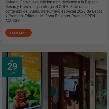
Colegio. Esta nueva edición está dedicada a la Especial
Becas y Premios que otorga el COFB. Éste es el
contenido del Vuelo. 84. Número especial 2026 de Becas
y Premios: Editorial: M. Rosa Ballester Premio OPEN
ACCESS:
LEER MÁS
¿CUÁL
Jun
ES
29
LA
REALIDAD
ACTUAL
2026
DEL
CANNABIS
MEDICINAL?
TEMA
CENTRAL
DE
UNA
NUEVA
TERTULIA
DE
ACTUALIDAD