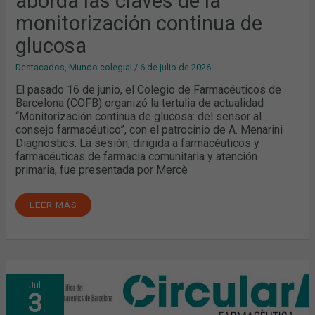
aborda las claves de la
monitorización continua de
glucosa
Destacados
,
Mundo colegial
/
6 de julio de 2026
El pasado 16 de junio, el Colegio de Farmacéuticos de
Barcelona (COFB) organizó la tertulia de actualidad
“Monitorización continua de glucosa: del sensor al
consejo farmacéutico”, con el patrocinio de A. Menarini
Diagnostics. La sesión, dirigida a farmacéuticos y
farmacéuticas de farmacia comunitaria y atención
primaria, fue presentada por Mercè
LEER MÁS
YA
Jul
DISPONIBLE
3
LA
EDICIÓN
ESPECIAL