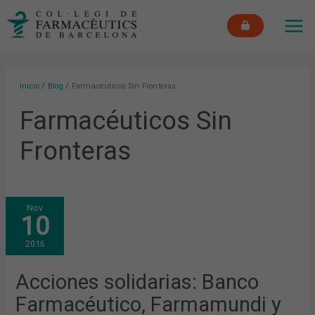
Ir
MAI
al
ME
contenido
Inicio
Blog
Farmacéuticos Sin Fronteras
Farmacéuticos Sin
Fronteras
ACCIONES
Nov
SOLIDARIAS:
10
BANCO
FARMACÉUTICO,
FARMAMUNDI
2016
Y
FARMACÉUTICOS
SIN
FRONTERAS
Acciones solidarias: Banco
Farmacéutico, Farmamundi y