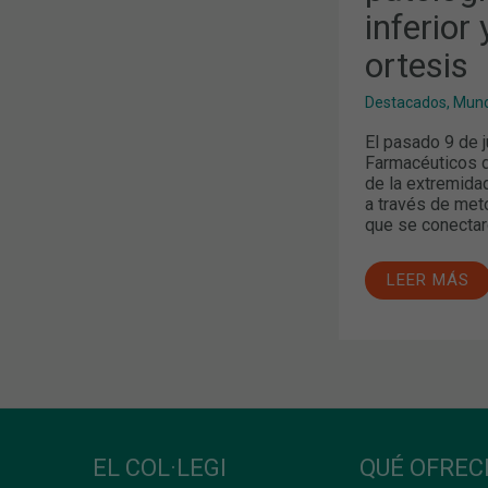
SOLUCIONE
inferior
CON
ORTESIS
ortesis
Destacados
,
Mund
El pasado 9 de j
Farmacéuticos d
de la extremidad
a través de meto
que se conectaro
LEER MÁS
EL COL·LEGI
QUÉ OFRE