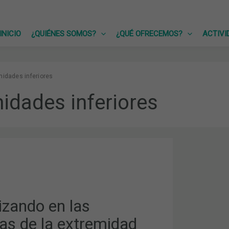
INICIO
¿QUIÉNES SOMOS?
¿QUÉ OFRECEMOS?
ACTIVI
midades inferiores
idades inferiores
ANDO
S
D
izando en las
as de la extremidad