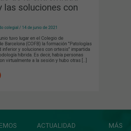
S
 y las soluciones con
o colegial
/
14 de junio de 2021
unio tuvo lugar en el Colegio de
e Barcelona (COFB) la formación "Patologías
 inferior y soluciones con ortesis" impartida
dología híbrida. Es decir, había personas
n virtualmente a la sesión y hubo otras [...]
CEMOS
ACTUALIDAD
MÁS