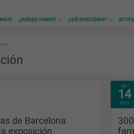
INICIO
¿QUIÉNES SOMOS?
¿QUÉ OFRECEMOS?
ACTIVI
ición
ción
Dic
300
14
AÑO
DE
HIS
2015
DE
LA
CA
FAR
as de Barcelona
300
Y
LA
la exposición
far
MED