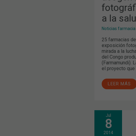
A
fotográf
LA
SALUD'
a la salu
Noticias farmacia
25 farmacias de
exposición fotog
mirada a la luc
del Congo produ
(Farmamundi). La
el proyecto que 
LEER MÁS
Jul
¿CÓMO
8
ERA
EL
MUNDO
2014