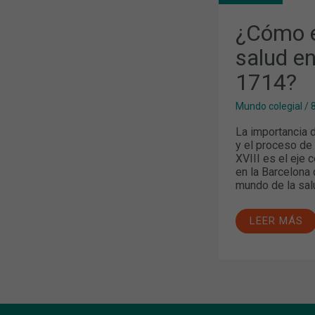
DE
LA
SALUD
¿Cómo e
EN
LA
salud en
BARCELONA
DE
1714?
1714?
Mundo colegial
/
8
La importancia d
y el proceso de 
XVIII es el eje 
en la Barcelona 
mundo de la sa
LEER MÁS