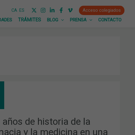
Acceso colegiados
CA
ES
DADES
BLOG
PRENSA
CONTACTO
S
TORIA
MACIA
 años de historia de la
macia y la medicina en una
ICINA