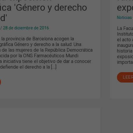
EN
ica 'Género y derecho
exp
UNA
EXP
d'
Noticias
La Facu
/
28 de diciembre de 2016
Institu
 la provincia de Barcelona acogen la
el acto
ráfica Género y derecho a la salud: Una
inaugur
ha de las mujeres de la República Democrática
historia
cida por la ONG Farmacéuticos Mundi
exposic
 iniciativa tiene el objetivo de dar a conocer
importa
defiende el derecho a la […]
LEE