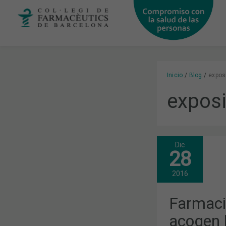
Ir
al
contenido
Inicio
Blog
expos
exposi
Dic
FARMACIAS
28
DE
BARCELONA
ACOGEN
2016
LA
EXPOSICIÓN
FOTOGRÁFI
Farmaci
'GÉNERO
Y
acogen 
DERECHO